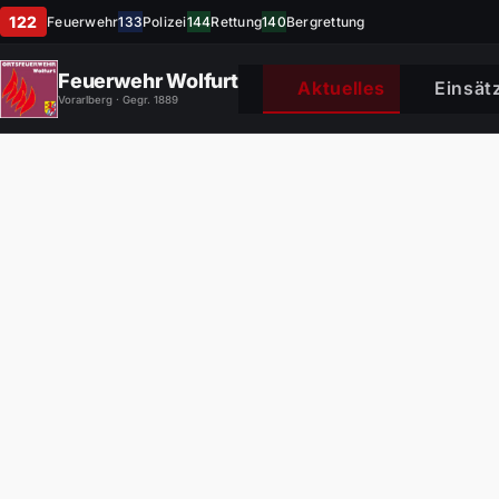
122
Feuerwehr
133
Polizei
144
Rettung
140
Bergrettung
Feuerwehr Wolfurt
Aktuelles
Einsät
Vorarlberg · Gegr. 1889