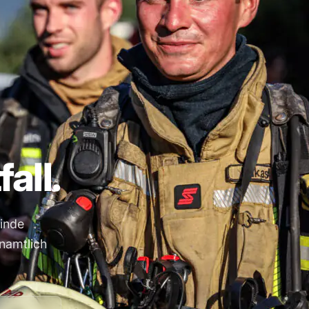
all.
einde
namtlich