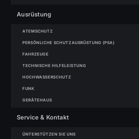
« VORHERIGER BEITRAG
ENr-5 30.01.2005 Fahrzeugbrand in der Wälderstraße höhe cu
Ausrüstung
ATEMSCHUTZ
NÄ
ENr-7 20.02.2005 01.21 Uhr BMA Moosbrugger
PERSÖNLICHE SCHUTZAUSRÜSTUNG (PSA)
FAHRZEUGE
TECHNISCHE HILFELEISTUNG
HOCHWASSERSCHUTZ
FUNK
NOTRUF
GERÄTEHAUS
Service & Kontakt
122
Im No
wähl
ÜNTERSTÜTZEN SIE UNS
Nicht