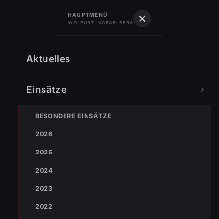
122
Feuerwehr
HAUPTMENÜ
WOLFURT, VORARLBERG
Feuerwehr Wolfurt
Vorarlberg · Gegr. 1889
Ausrüstung
Aktuelles
Einsätze
BESONDERE EINSÄTZE
2026
2025
2024
2023
2022