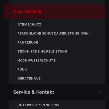
AUSRÜSTUNG
22. Juli 2022
Ausrüstung
Übung neue Hochleistungspumpe
Vergangene Woche fand eine der ersten Übungen mit
ATEMSCHUTZ
unserer neuen Hochleistungspumpe statt. Im
Firmengelände der illwerke vkw durften wir unsere
Weiterlesen
PERSÖNLICHE SCHUTZAUSRÜSTUNG (PSA)
Pumpe, mit…
FAHRZEUGE
TECHNISCHE HILFELEISTUNG
HOCHWASSERSCHUTZ
FUNK
GERÄTEHAUS
Service & Kontakt
ÜNTERSTÜTZEN SIE UNS