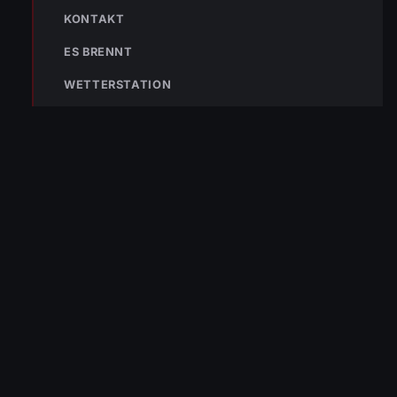
KONTAKT
ES BRENNT
WETTERSTATION
« VORHERIGER BEITRAG
Einsatz Nr-43 06.06.2022 13:28 Uhr – Kirchstraße >>
Mehrere Räume unter Wasser
NÄCHSTER BEITRAG »