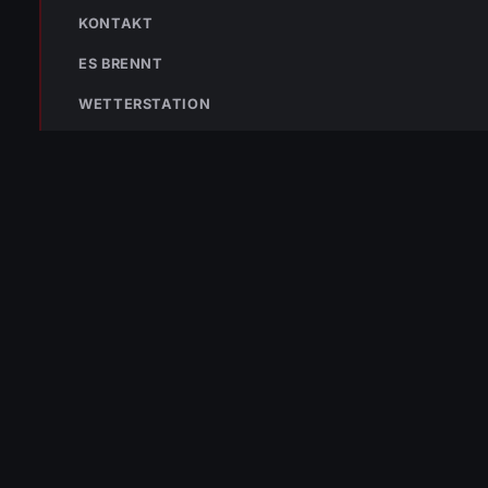
KONTAKT
POLIZEI
RETTUNG
ES BRENNT
WETTERSTATION
VERPASSE KEINEN EINSATZ MEHR.
Bleibe mit der
WhatsApp App
auf dem
Laufenden und erhalte neue
Einsatzberichte direkt und live auf
dein Smartphone.
Klicke auf den Button, um unseren
WhatsApp Kanal zu abonnieren: