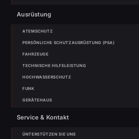
NÄ
Ausrüstung
ENr-51 14.09.2005 20:37 Uhr f3 wolfurt hohe brücke 
ATEMSCHUTZ
PERSÖNLICHE SCHUTZAUSRÜSTUNG (PSA)
FAHRZEUGE
TECHNISCHE HILFELEISTUNG
NOTRUF
HOCHWASSERSCHUTZ
FUNK
122
Im No
GERÄTEHAUS
wäh
Nicht
Service & Kontakt
immer
FEUERWEHR
ÜNTERSTÜTZEN SIE UNS
133
144