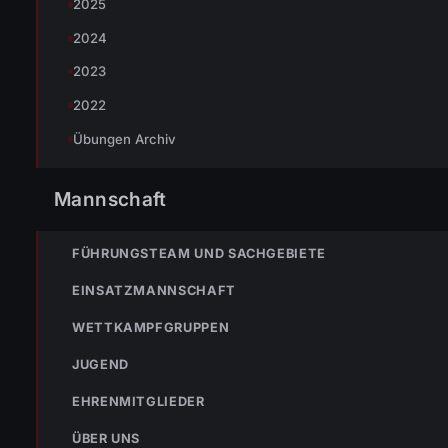
2025
2024
2023
TEILEN
2022
Übungen Archiv
Mannschaft
Johannes Battlogg
FÜHRUNGSTEAM UND SACHGEBIETE
EINSATZMANNSCHAFT
WETTKAMPFGRUPPEN
« VORHERIGER BEITRAG
JUGEND
ENr-49 12.09.2005 8:15 Uhr f1 wolfurt kesselstr bahnunterf
unter wasser
EHRENMITGLIEDER
ÜBER UNS