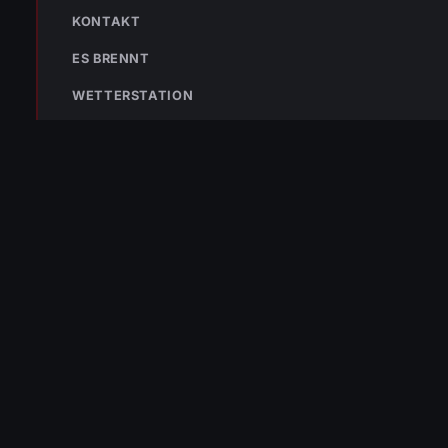
KONTAKT
ES BRENNT
WETTERSTATION
Bleibe mit der
WhatsApp App
auf dem
Laufenden und erhalte neue
Einsatzberichte direkt und live auf
dein Smartphone.
Klicke auf den Button, um unseren
WhatsApp Kanal zu abonnieren:
Hier abonnieren