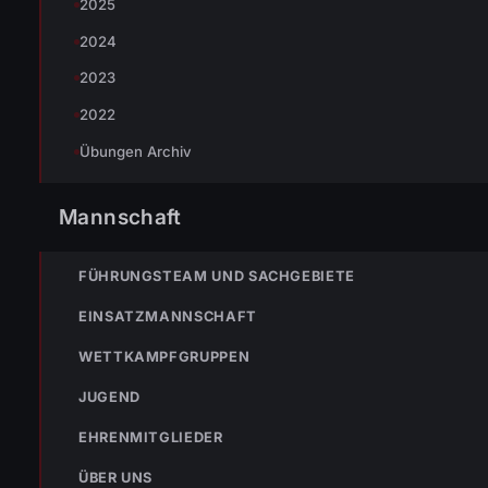
2025
2024
Johannes Battlogg
2023
2022
Übungen Archiv
Mannschaft
« VORHERIGER BEITRAG
ENr-62 16.12.2005 23:00 Uhr f14 wolfurt kellaweg werk 2 do
ausgeloest
FÜHRUNGSTEAM UND SACHGEBIETE
EINSATZMANNSCHAFT
WETTKAMPFGRUPPEN
NÄ
16.12.2005 Ma
JUGEND
EHRENMITGLIEDER
ÜBER UNS