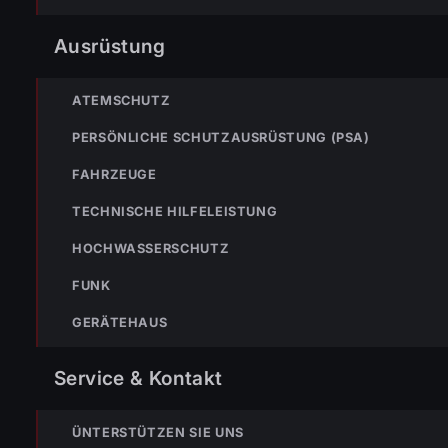
Ausrüstung
NOTRUF
ATEMSCHUTZ
PERSÖNLICHE SCHUTZAUSRÜSTUNG (PSA)
122
Im No
FAHRZEUGE
wäh
TECHNISCHE HILFELEISTUNG
Nicht
immer
FEUERWEHR
HOCHWASSERSCHUTZ
FUNK
133
144
GERÄTEHAUS
POLIZEI
RETTUNG
Service & Kontakt
VERPASSE KEINEN EINSATZ MEHR.
ÜNTERSTÜTZEN SIE UNS