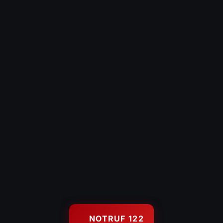
Technische Hilfeleistung
Hochwasserschutz
Gerätehaus
KONTAKT
Kontaktformular
Es brennt – Infos
Uns unterstützen
Wetterstation Wolfurt
122
FEUERWEHR NOTRUF
© 2026 Feuerwehr Wolfurt — Freiwillige Feuerwehr Wolfurt, Gegr.
NOTRUF 122