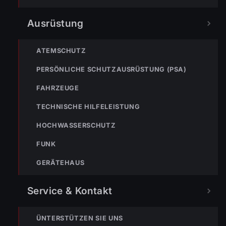
NOTRUF
Ausrüstung
122
Im Notfall sofort
ATEMSCHUTZ
wählen
PERSÖNLICHE SCHUTZAUSRÜSTUNG (PSA)
Nicht ins Gerätehaus –
immer die 122 anrufen.
FEUERWEHR
FAHRZEUGE
TECHNISCHE HILFELEISTUNG
133
144
140
HOCHWASSERSCHUTZ
POLIZEI
RETTUNG
BERGRETTUNG
FUNK
GERÄTEHAUS
VERPASSE KEINEN EINSATZ MEHR.
Service & Kontakt
ÜNTERSTÜTZEN SIE UNS