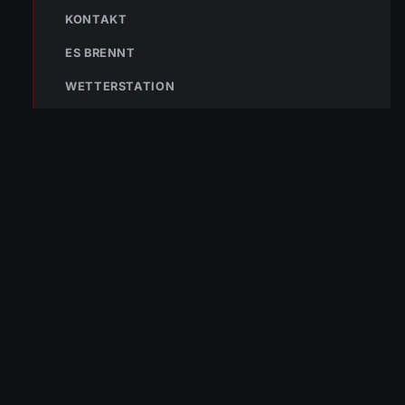
KONTAKT
ES BRENNT
Bleibe mit der
WhatsApp App
auf dem
WETTERSTATION
Laufenden und erhalte neue
Einsatzberichte direkt und live auf
dein Smartphone.
Klicke auf den Button, um unseren
WhatsApp Kanal zu abonnieren:
Hier abonnieren