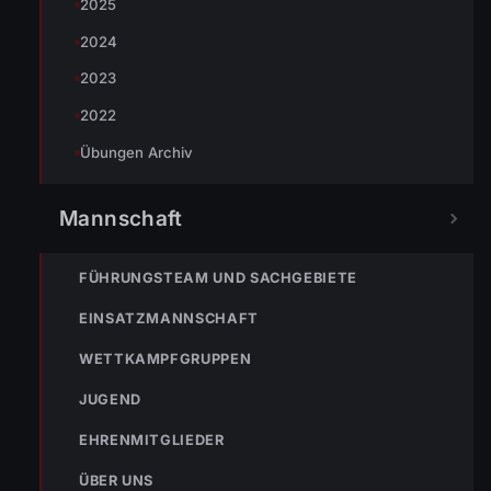
2025
2024
2023
2022
« VORHERIGER BEITRAG
Übungen Archiv
ENr-46 07.09.2006 13:46 Uhr Brand Fa. Huppenkothen
Lauterach
Mannschaft
NÄCHSTER BEITRAG »
FÜHRUNGSTEAM UND SACHGEBIETE
ENr-48 18.09.2006 21:16 Uhr BMA Moosbruggerhalle II
hat ausgelöst
EINSATZMANNSCHAFT
WETTKAMPFGRUPPEN
JUGEND
EHRENMITGLIEDER
ÜBER UNS