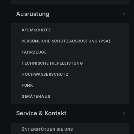
Nicht ins Gerätehaus –
Ausrüstung
immer die 122 anrufen.
FEUERWEHR
133
144
140
ATEMSCHUTZ
PERSÖNLICHE SCHUTZAUSRÜSTUNG (PSA)
POLIZEI
RETTUNG
BERGRETTUNG
FAHRZEUGE
TECHNISCHE HILFELEISTUNG
VERPASSE KEINEN EINSATZ MEHR.
HOCHWASSERSCHUTZ
FUNK
GERÄTEHAUS
Service & Kontakt
Bleibe mit der
WhatsApp App
auf dem
Laufenden und erhalte neue
ÜNTERSTÜTZEN SIE UNS