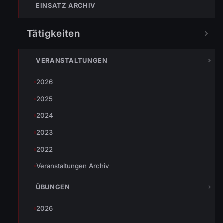
EINSATZ ARCHIV
Eingesetzte Organisationen:
FW Wolfurt mit 1 Fahrzeug und 10 Mann
Tätigkeiten
Einsatzleiter: OBM Andreas Böhler
VERANSTALTUNGEN
2026
TEILEN
2025
2024
2023
Johannes Battlogg
2022
Veranstaltungen Archiv
ÜBUNGEN
2026
« VORHERIGER BEITRAG