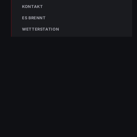
KONTAKT
Bleibe mit der
WhatsApp App
auf dem
ES BRENNT
Laufenden und erhalte neue
WETTERSTATION
Einsatzberichte direkt und live auf
dein Smartphone.
Klicke auf den Button, um unseren
WhatsApp Kanal zu abonnieren:
Hier abonnieren