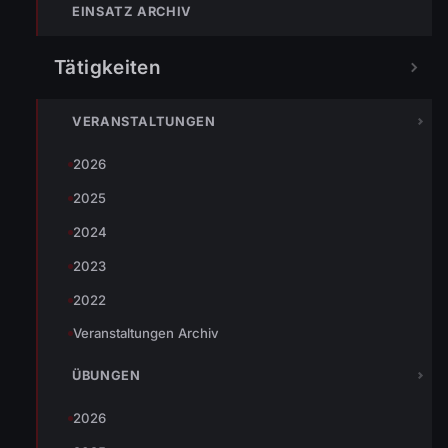
Straßenbauamt übernahm die Absicherung der
EINSATZ ARCHIV
Schadensstelle.
Tätigkeiten
Eingesetzte Organisationen:
Landesstraßenbauamt mit einem Mann und einem Fahrzeug
VERANSTALTUNGEN
FW Wolfurt mit 12 Mann und 3 Fahrzeugen
2026
2025
Einsatzleiter: LM Jörg Böhler
2024
2023
TEILEN
2022
Veranstaltungen Archiv
ÜBUNGEN
Johannes Battlogg
2026