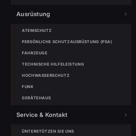
Ausrüstung
122
Im Notfall sofort
wählen
ATEMSCHUTZ
Nicht ins Gerätehaus –
immer die 122 anrufen.
FEUERWEHR
PERSÖNLICHE SCHUTZAUSRÜSTUNG (PSA)
FAHRZEUGE
133
144
140
TECHNISCHE HILFELEISTUNG
POLIZEI
RETTUNG
BERGRETTUNG
HOCHWASSERSCHUTZ
FUNK
GERÄTEHAUS
VERPASSE KEINEN EINSATZ MEHR.
Service & Kontakt
ÜNTERSTÜTZEN SIE UNS