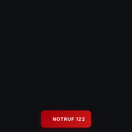
Hochwasserschutz
Gerätehaus
KONTAKT
Kontaktformular
Es brennt – Infos
Uns unterstützen
Wetterstation Wolfurt
122
FEUERWEHR NOTRUF
© 2026 Feuerwehr Wolfurt — Freiwillige Feuerwehr Wolfurt, Gegr.
NOTRUF 122
1889
Impressum
Datenschutz
Anmelden