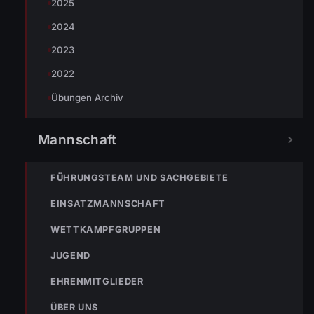
2025
2024
2023
2022
« VORHERIGER BEITRAG
ENr-56 30.10.2006 17:52 Uhr Verkehrsunfall auf der L190
Übungen Archiv
Mannschaft
NÄCHSTER BEITRAG »
ENr-58 31.10.2006 18:20 Uhr BMA Doppelmayr Werk 2 hat
FÜHRUNGSTEAM UND SACHGEBIETE
ausgelöst
EINSATZMANNSCHAFT
WETTKAMPFGRUPPEN
JUGEND
EHRENMITGLIEDER
NOTRUF
ÜBER UNS