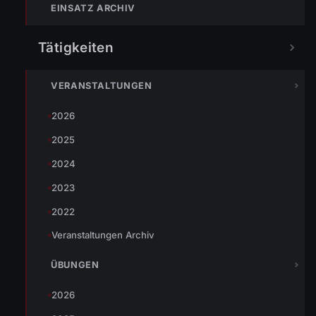
EINSATZ ARCHIV
Tätigkeiten
Johannes Battlogg
VERANSTALTUNGEN
2026
2025
2024
« VORHERIGER BEITRAG
2023
Wissenstest 2008 in Bregenz
2022
Veranstaltungen Archiv
NÄCHSTER BEITRAG »
ÜBUNGEN
Höhenrettung
2026