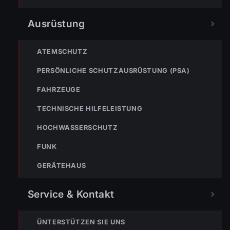
VERPASSE KEINEN EINSATZ MEHR.
Ausrüstung
ATEMSCHUTZ
PERSÖNLICHE SCHUTZAUSRÜSTUNG (PSA)
FAHRZEUGE
Bleibe mit der
WhatsApp App
auf dem
Laufenden und erhalte neue
TECHNISCHE HILFELEISTUNG
Einsatzberichte direkt und live auf
dein Smartphone.
HOCHWASSERSCHUTZ
Klicke auf den Button, um unseren
FUNK
WhatsApp Kanal zu abonnieren:
GERÄTEHAUS
Hier abonnieren
Service & Kontakt
ÜNTERSTÜTZEN SIE UNS