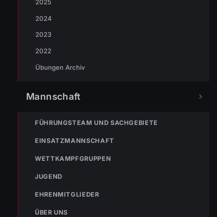
2025
2024
2023
NOTRUF
2022
Übungen Archiv
122
Im Notfall sofort
Mannschaft
wählen
Nicht ins Gerätehaus –
FÜHRUNGSTEAM UND SACHGEBIETE
immer die 122 anrufen.
FEUERWEHR
EINSATZMANNSCHAFT
133
144
140
WETTKAMPFGRUPPEN
JUGEND
POLIZEI
RETTUNG
BERGRETTUNG
EHRENMITGLIEDER
ÜBER UNS