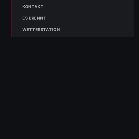
KONTAKT
ES BRENNT
WETTERSTATION
Die Freiwillige Feuerwehr Wolfurt schützt seit 1889 die Bevölkerung
von Wolfurt und der Region. Im Notfall sofort 122 wählen.
NAVIGATION
Aktuelles
Einsätze
Tätigkeiten
Mannschaft