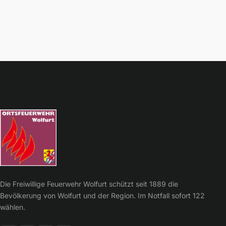
Die Freiwillige Feuerwehr Wolfurt schützt seit 1889 die
Bevölkerung von Wolfurt und der Region. Im Notfall sofort 122
wählen.