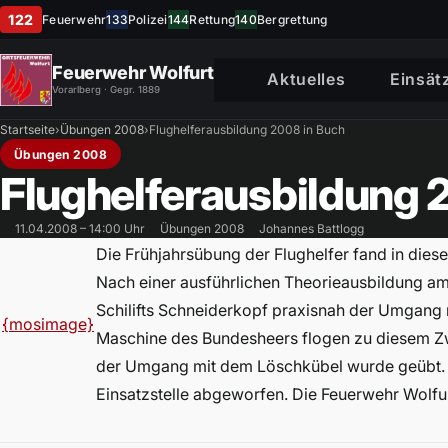
122
Feuerwehr
133
Polizei
144
Rettung
140
Bergrettung
Feuerwehr Wolfurt
Aktuelles
Einsät
Vorarlberg · Gegr. 1889
Startseite
›
Übungen 2008
›
Flughelferausbildung 2008 in Buch
Übungen 2008
Flughelferausbildung 
11.04.2008 – 14:00 Uhr
Übungen 2008
Johannes Battlogg
Die Frühjahrsübung der Flughelfer fand in diese
Nach einer ausführlichen Theorieausbildung a
Schilifts Schneiderkopf praxisnah der Umgang 
{mosimage}
Maschine des Bundesheers flogen zu diesem Zw
der Umgang mit dem Löschkübel wurde geübt.
Einsatzstelle abgeworfen. Die Feuerwehr Wolfur