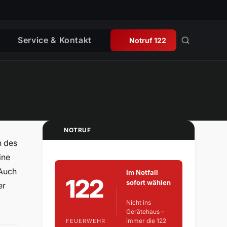
Service & Kontakt
Notruf 122
NOTRUF
h des
ine
 Auch
Im Notfall
122
sofort wählen
er
Nicht ins
Gerätehaus –
immer die 122
FEUERWEHR