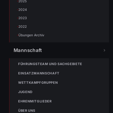
2025
2024
Johannes Battlogg
2023
2022
Übungen Archiv
Mannschaft
« VORHERIGER BEITRAG
ENr-20 02.06.2008 19:57 Uhr Wassereintritt in der
FÜHRUNGSTEAM UND SACHGEBIETE
Eichenstr. und Sportplatzstr
EINSATZMANNSCHAFT
WETTKAMPFGRUPPEN
NÄCHSTER BEITRAG »
JUGEND
Übung mit der Feuerwehr Rieden
EHRENMITGLIEDER
ÜBER UNS