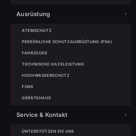
Ausrüstung
NOTRUF
ATEMSCHUTZ
PERSÖNLICHE SCHUTZAUSRÜSTUNG (PSA)
122
Im Notfall sofort
FAHRZEUGE
wählen
TECHNISCHE HILFELEISTUNG
Nicht ins Gerätehaus –
HOCHWASSERSCHUTZ
immer die 122 anrufen.
FEUERWEHR
FUNK
133
144
140
GERÄTEHAUS
POLIZEI
RETTUNG
BERGRETTUNG
Service & Kontakt
ÜNTERSTÜTZEN SIE UNS
VERPASSE KEINEN EINSATZ MEHR.