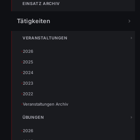
EINSATZ ARCHIV
ein möglichst großer Bereich abgefahren
werden konnte.
{mosimage}
Tätigkeiten
Zugleich ging die Gruppe von Wolfurt Tank I
mit der dreiteiligen Schiebeleiter vor und
erstellte die Zubringerleitung zur
VERANSTALTUNGEN
Teleskopmastbühne. Aufgabe des Trupps mit
2026
der Leiter war es, die noch nicht geretteten
2025
Menschen auf den Balkonen zu beruhigen.
Nachdem alle Personen gerettet wurden,
2024
konnte direkt mit der Brandbekämpfung mittels
2023
Wasserwerfer und zwei C-Strahlrohren
2022
begonnen werden.
Veranstaltungen Archiv
ÜBUNGEN
TEILEN
2026