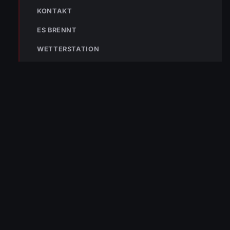
KONTAKT
ES BRENNT
WETTERSTATION
Bleibe mit der
WhatsApp App
auf dem
Laufenden und erhalte neue
Einsatzberichte direkt und live auf
dein Smartphone.
Klicke auf den Button, um unseren
WhatsApp Kanal zu abonnieren:
Hier abonnieren