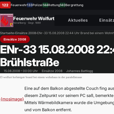
122
Feuerwehr
133
Polizei
144
Rettung
140
Bergrettung
Feuerwehr Wolfurt
Aktuelles
Einsät
Vorarlberg · Gegr. 1889
Startseite
›
Einsätze 2008
›
ENr-33 15.08.2008 22:44 Uhr Brand bei einem Wohnh
Einsätze 2008
ENr-33 15.08.2008 22
Brühlstraße
15.08.2008 – 00:00 Uhr
Einsätze 2008
Johannes Battlogg
f3 wolfurt hofsteigstr brand bei einem wohnhaus in der paralellstrasse
Eine auf dem Balkon abgestellte Couch fing au
diesem Zeitpunkt vor seinem PC saß, bemerkte 
{mosimage}
Mittels Wärmebildkamera wurde die Umgebung 
und vom Balkon entfernt.