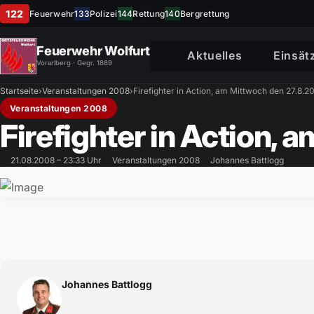
122
Feuerwehr
133
Polizei
144
Rettung
140
Bergrettung
Feuerwehr Wolfurt
Aktuelles
Einsät
Vorarlberg · Gegr. 1889
Startseite
›
Veranstaltungen 2008
›
Firefighter in Action, am Mittwoch den 27.8.2
Veranstaltungen 2008
Firefighter in Action,
21.08.2008 – 23:33 Uhr
Veranstaltungen 2008
Johannes Battlogg
Johannes Battlogg