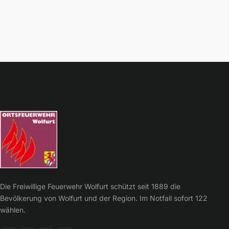
Die Freiwillige Feuerwehr Wolfurt schützt seit 1889 die
Bevölkerung von Wolfurt und der Region. Im Notfall sofort 122
wählen.