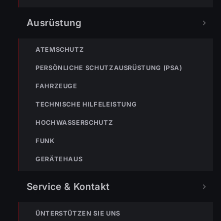
Ausrüstung
NOTRUF
ATEMSCHUTZ
PERSÖNLICHE SCHUTZAUSRÜSTUNG (PSA)
122
Im Notfall sofort
FAHRZEUGE
wählen
TECHNISCHE HILFELEISTUNG
Nicht ins Gerätehaus –
immer die 122 anrufen.
FEUERWEHR
HOCHWASSERSCHUTZ
FUNK
133
144
140
GERÄTEHAUS
POLIZEI
RETTUNG
BERGRETTUNG
Service & Kontakt
VERPASSE KEINEN EINSATZ MEHR.
ÜNTERSTÜTZEN SIE UNS