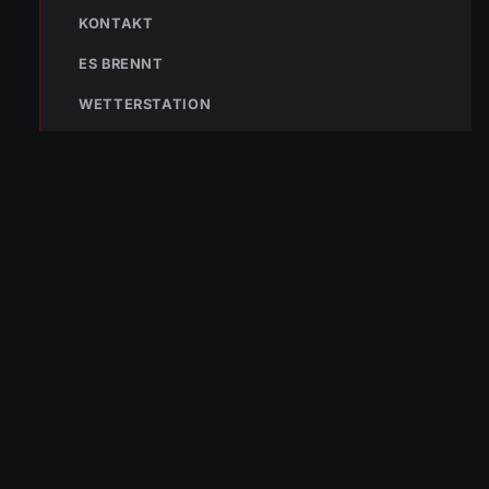
KONTAKT
ES BRENNT
WETTERSTATION
Bleibe mit der
WhatsApp App
auf dem
Laufenden und erhalte neue
Einsatzberichte direkt und live auf
dein Smartphone.
Klicke auf den Button, um unseren
WhatsApp Kanal zu abonnieren:
Hier abonnieren