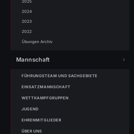
2025
2024
Johannes Battlogg
2023
2022
Übungen Archiv
Mannschaft
« VORHERIGER BEITRAG
ENr-3 16.01.2009 04:23 Uhr Ölaustritt bei Pawag
FÜHRUNGSTEAM UND SACHGEBIETE
EINSATZMANNSCHAFT
WETTKAMPFGRUPPEN
NÄCHSTER BEITRAG »
22.01.2010 120. Jahreshauptversammlung
JUGEND
EHRENMITGLIEDER
ÜBER UNS