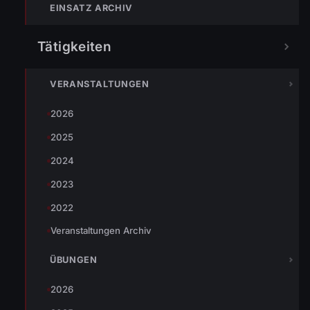
Altbürgermeister und Ehrenmitglied Hubert
EINSATZ ARCHIV
Waibel, der Postenkommandant der Polizei
Wolfurt Johann Biedermann und vom Roten
Tätigkeiten
{mosimage}
Kreuz Elmar Gappmeier erschienen. Von der
Jugendfeuerwehr in den Aktivstand konnte
VERANSTALTUNGEN
Matthias Stadelmann übernommen werden.
2026
Das Gerätehaus und das
Versorgungsfahrzeug machen auch große
2025
Fortschritte. Am Schluss wurden Webcam-
2024
Bilder im Zeitraffer als kurzes Video gezeigt.
2023
Danach bestand die Möglichkeit in der Bar die
2022
Jahreshauptversammlung gemütlich
Veranstaltungen Archiv
ausklingen zu lassen.
ÜBUNGEN
2026
TEILEN