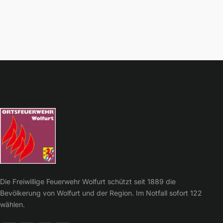
Die Freiwillige Feuerwehr Wolfurt schützt seit 1889 die
Bevölkerung von Wolfurt und der Region. Im Notfall sofort 122
wählen.