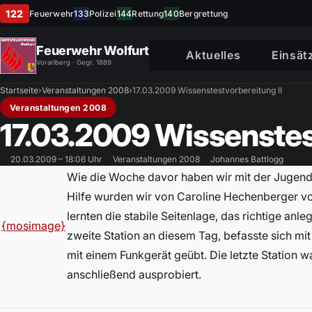
122
Feuerwehr
133
Polizei
144
Rettung
140
Bergrettung
Feuerwehr Wolfurt
Aktuelles
Einsät
Vorarlberg · Gegr. 1889
Startseite
›
Veranstaltungen 2008
›
17.03.2009 Wissenstestvorbereitung II
Veranstaltungen 2008
17.03.2009 Wissenstes
20.03.2009 – 18:06 Uhr
Veranstaltungen 2008
Johannes Battlogg
Wie die Woche davor haben wir mit der Jugendf
Hilfe wurden wir von Caroline Hechenberger v
lernten die stabile Seitenlage, das richtige a
{mosimage}
zweite Station an diesem Tag, befasste sich mi
mit einem Funkgerät geübt. Die letzte Station
anschließend ausprobiert.