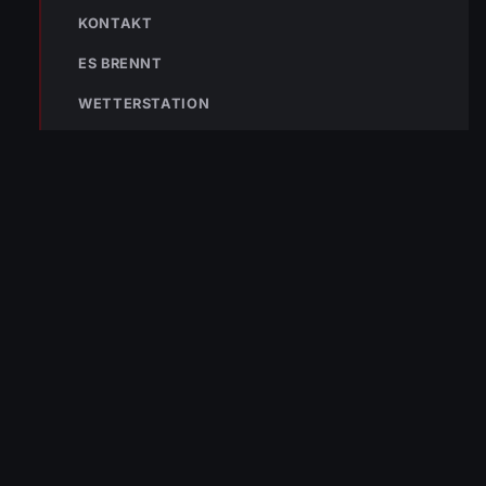
Bleibe mit der
WhatsApp App
auf dem
KONTAKT
Laufenden und erhalte neue
Einsatzberichte direkt und live auf
ES BRENNT
dein Smartphone.
WETTERSTATION
Klicke auf den Button, um unseren
WhatsApp Kanal zu abonnieren:
Hier abonnieren