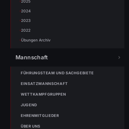
2025
2024
2023
« VORHERIGER BEITRAG
2022
28.03.2009 Landschaftsreinigung
Übungen Archiv
Mannschaft
NÄCHSTER BEITRAG »
29.03.2009 Schitag und Skifoxrennen
FÜHRUNGSTEAM UND SACHGEBIETE
EINSATZMANNSCHAFT
WETTKAMPFGRUPPEN
JUGEND
NOTRUF
EHRENMITGLIEDER
ÜBER UNS