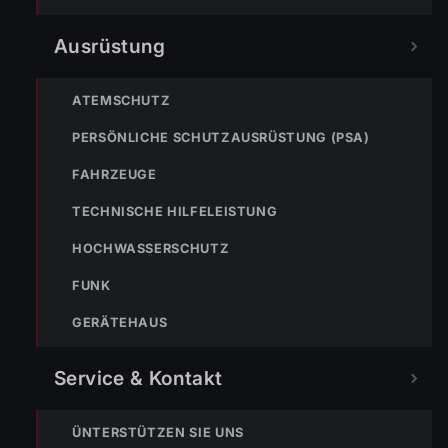
122
Im Notfall sofort
wählen
Ausrüstung
Nicht ins Gerätehaus –
immer die 122 anrufen.
FEUERWEHR
ATEMSCHUTZ
PERSÖNLICHE SCHUTZAUSRÜSTUNG (PSA)
133
144
140
FAHRZEUGE
POLIZEI
RETTUNG
BERGRETTUNG
TECHNISCHE HILFELEISTUNG
HOCHWASSERSCHUTZ
VERPASSE KEINEN EINSATZ MEHR.
FUNK
GERÄTEHAUS
Service & Kontakt
ÜNTERSTÜTZEN SIE UNS