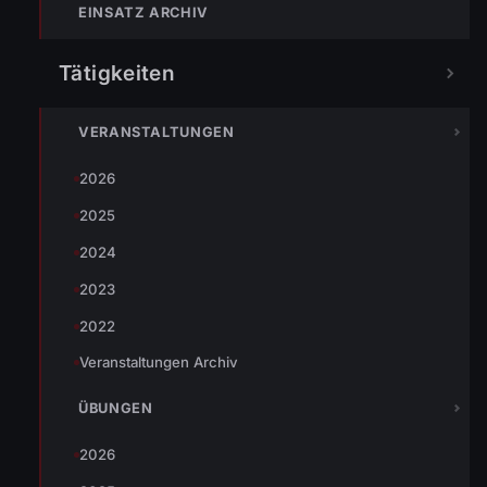
zu können. Der Steiger blieb während dessen
EINSATZ ARCHIV
auf Bereitschaft am Einsatzort.
Bericht ORF
Tätigkeiten
Bericht VOL
VERANSTALTUNGEN
Eingesetzte Organisationen:
2026
OF Wolfurt mit 26 Einsatzkräften und 3 Fahrzeuge
2025
2024
2023
TEILEN
2022
Veranstaltungen Archiv
ÜBUNGEN
Johannes Battlogg
2026