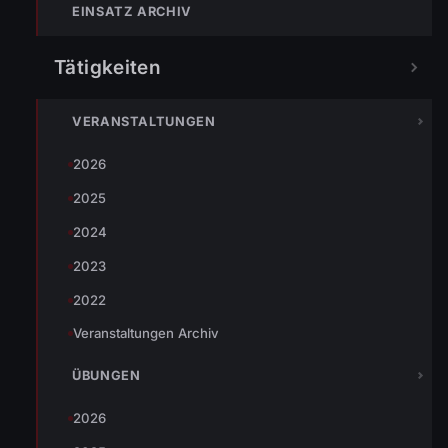
EINSATZ ARCHIV
Tätigkeiten
TEILEN
VERANSTALTUNGEN
2026
Johannes Battlogg
2025
2024
2023
2022
« VORHERIGER BEITRAG
Veranstaltungen Archiv
15.05.2009 Firstfeier für Arbeiter
ÜBUNGEN
2026
NÄCHSTER BEITRAG »