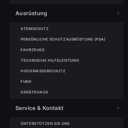
POLIZEI
RETTUNG
BERGRETTUNG
Ausrüstung
VERPASSE KEINEN EINSATZ MEHR.
ATEMSCHUTZ
PERSÖNLICHE SCHUTZAUSRÜSTUNG (PSA)
FAHRZEUGE
TECHNISCHE HILFELEISTUNG
HOCHWASSERSCHUTZ
Bleibe mit der
WhatsApp App
auf dem
FUNK
Laufenden und erhalte neue
Einsatzberichte direkt und live auf
GERÄTEHAUS
dein Smartphone.
Service & Kontakt
Klicke auf den Button, um unseren
WhatsApp Kanal zu abonnieren:
ÜNTERSTÜTZEN SIE UNS
Hier abonnieren