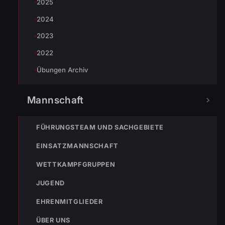
2025
ENr-13 22.05.2009 15:00 Keller auspumpen Baustelle
Feuerwehrhaus
2024
2023
2022
Übungen Archiv
Mannschaft
NOTRUF
FÜHRUNGSTEAM UND SACHGEBIETE
122
Im Notfall sofort
EINSATZMANNSCHAFT
wählen
WETTKAMPFGRUPPEN
Nicht ins Gerätehaus –
immer die 122 anrufen.
FEUERWEHR
JUGEND
EHRENMITGLIEDER
133
144
140
ÜBER UNS