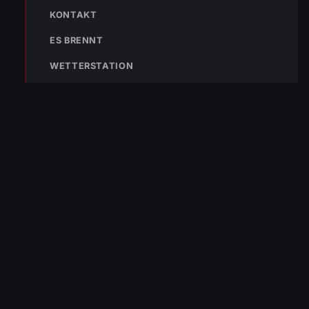
KONTAKT
ES BRENNT
WETTERSTATION
Die Freiwillige Feuerwehr Wolfurt schützt seit 1889 die Bevölkerung
von Wolfurt und der Region. Im Notfall sofort 122 wählen.
NAVIGATION