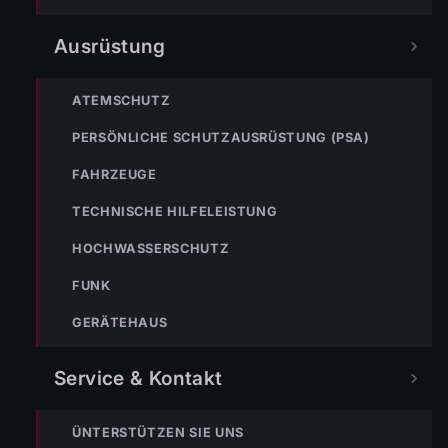
122
Im Notfall sofort
wählen
Ausrüstung
Nicht ins Gerätehaus –
immer die 122 anrufen.
FEUERWEHR
ATEMSCHUTZ
133
144
140
PERSÖNLICHE SCHUTZAUSRÜSTUNG (PSA)
FAHRZEUGE
POLIZEI
RETTUNG
BERGRETTUNG
TECHNISCHE HILFELEISTUNG
HOCHWASSERSCHUTZ
VERPASSE KEINEN EINSATZ MEHR.
FUNK
GERÄTEHAUS
Service & Kontakt
ÜNTERSTÜTZEN SIE UNS