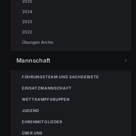
2025
2024
2023
« VORHERIGER BEITRAG
ENr-16 26.05.2009 19:05 Dachziegel fallen auf Straße
2022
Übungen Archiv
NÄCHSTER BEITRAG »
Mannschaft
ENr-18 04.06.2009 15:55 Brand auf Baustelle
FÜHRUNGSTEAM UND SACHGEBIETE
EINSATZMANNSCHAFT
WETTKAMPFGRUPPEN
JUGEND
NOTRUF
EHRENMITGLIEDER
ÜBER UNS