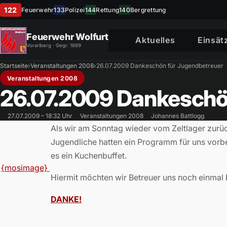
122
Feuerwehr
133
Polizei
144
Rettung
140
Bergrettung
Feuerwehr Wolfurt
Aktuelles
Einsät
Vorarlberg · Gegr. 1889
Startseite
›
Veranstaltungen 2008
›
26.07.2009 Dankeschön für Jugendbetreuer
Veranstaltungen 2008
26.07.2009 Dankeschö
27.07.2009 – 18:32 Uhr
Veranstaltungen 2008
Johannes Battlogg
Als wir am Sonntag wieder vom Zeltlager zurü
Jugendliche hatten ein Programm für uns vorbe
es ein Kuchenbuffet.
{mosimage}
Hiermit möchten wir Betreuer uns noch einmal
DANKE!