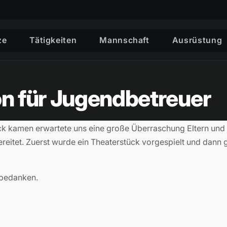
ze
Tätigkeiten
Mannschaft
Ausrüstung
n für Jugendbetreuer
ck kamen erwartete uns eine große Überraschung Eltern und
reitet. Zuerst wurde ein Theaterstück vorgespielt und dann 
 bedanken.