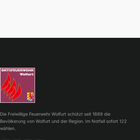
Die Freiwillige Feuerwehr Wolfurt schützt seit 1889 die
Bevölkerung von Wolfurt und der Region. Im Notfall sofort 122
wählen.