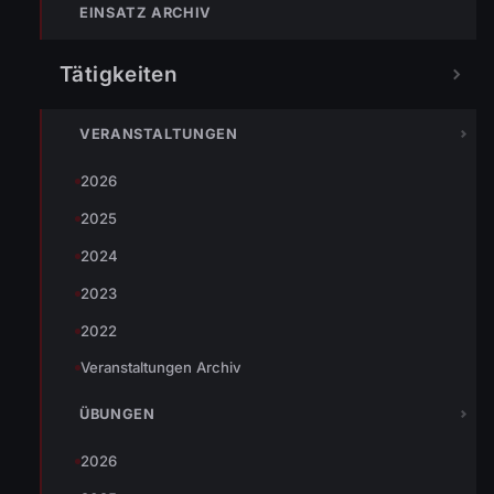
EINSATZ ARCHIV
Eingesetzte Organisationen:
OF Wolfurt mit 19 Einsatzkräften und 2 Fahrzeugen
Tätigkeiten
VERANSTALTUNGEN
TEILEN
2026
2025
2024
Johannes Battlogg
2023
2022
Veranstaltungen Archiv
ÜBUNGEN
« VORHERIGER BEITRAG
2026
ENr-26 04.08.2009 11:25 Uhr Hydrauliköl auf Straße