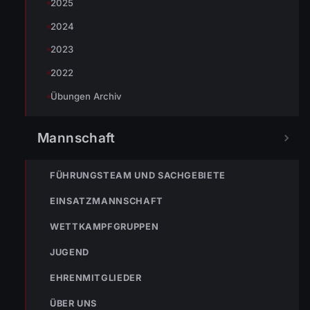
2025
2024
NÄCHSTER BEITRAG »
2023
ENr-28 16.08.2009 05:22 Uhr Brand in Sonnenstudio
2022
Übungen Archiv
Mannschaft
NOTRUF
FÜHRUNGSTEAM UND SACHGEBIETE
EINSATZMANNSCHAFT
WETTKAMPFGRUPPEN
122
Im Notfall sofort
wählen
JUGEND
Nicht ins Gerätehaus –
EHRENMITGLIEDER
immer die 122 anrufen.
FEUERWEHR
ÜBER UNS