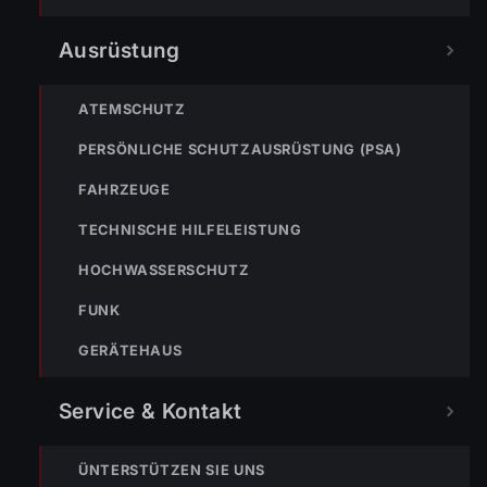
133
144
140
Ausrüstung
POLIZEI
RETTUNG
BERGRETTUNG
ATEMSCHUTZ
PERSÖNLICHE SCHUTZAUSRÜSTUNG (PSA)
VERPASSE KEINEN EINSATZ MEHR.
FAHRZEUGE
TECHNISCHE HILFELEISTUNG
HOCHWASSERSCHUTZ
FUNK
GERÄTEHAUS
Bleibe mit der
WhatsApp App
auf dem
Laufenden und erhalte neue
Service & Kontakt
Einsatzberichte direkt und live auf
dein Smartphone.
ÜNTERSTÜTZEN SIE UNS
Klicke auf den Button, um unseren