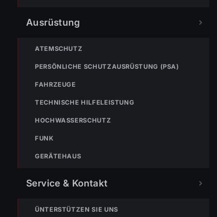
133
144
140
Ausrüstung
POLIZEI
RETTUNG
BERGRETTUNG
ATEMSCHUTZ
PERSÖNLICHE SCHUTZAUSRÜSTUNG (PSA)
VERPASSE KEINEN EINSATZ MEHR.
FAHRZEUGE
TECHNISCHE HILFELEISTUNG
HOCHWASSERSCHUTZ
FUNK
GERÄTEHAUS
Bleibe mit der
WhatsApp App
auf dem
Laufenden und erhalte neue
Einsatzberichte direkt und live auf
Service & Kontakt
dein Smartphone.
Klicke auf den Button, um unseren
ÜNTERSTÜTZEN SIE UNS