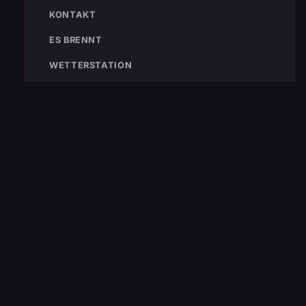
WhatsApp Kanal zu abonnieren:
KONTAKT
Hier abonnieren
ES BRENNT
WETTERSTATION
Die Freiwillige Feuerwehr Wolfurt schützt seit 1889 die Bevölkerung
von Wolfurt und der Region. Im Notfall sofort 122 wählen.