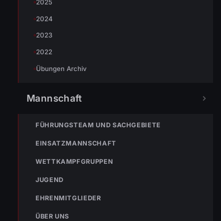
2025
2024
NÄCHSTER BEITRAG »
2023
16.01.2010 Elternabend der Feuerwehrjugend
2022
Übungen Archiv
Mannschaft
NOTRUF
FÜHRUNGSTEAM UND SACHGEBIETE
EINSATZMANNSCHAFT
122
WETTKAMPFGRUPPEN
Im Notfall sofort
wählen
JUGEND
Nicht ins Gerätehaus –
EHRENMITGLIEDER
immer die 122 anrufen.
FEUERWEHR
ÜBER UNS