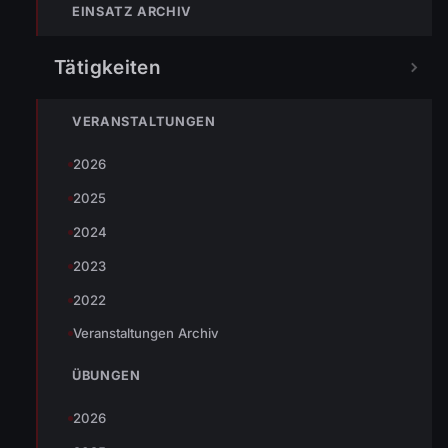
Bösch revidierte. Es handelt sich um einen
EINSATZ ARCHIV
Täuschungsalarm durch den Kaminkehrer.
Tätigkeiten
VERANSTALTUNGEN
TEILEN
2026
2025
2024
Johannes Battlogg
2023
2022
Veranstaltungen Archiv
ÜBUNGEN
« VORHERIGER BEITRAG
2026
24.12.2009 Friedenslicht