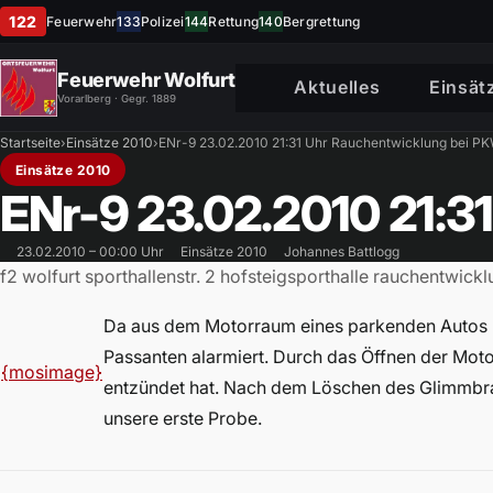
122
Feuerwehr
133
Polizei
144
Rettung
140
Bergrettung
Feuerwehr Wolfurt
Aktuelles
Einsät
Vorarlberg · Gegr. 1889
Startseite
›
Einsätze 2010
›
ENr-9 23.02.2010 21:31 Uhr Rauchentwicklung bei P
Einsätze 2010
ENr-9 23.02.2010 21:3
23.02.2010 – 00:00 Uhr
Einsätze 2010
Johannes Battlogg
f2 wolfurt sporthallenstr. 2 hofsteigsporthalle rauchentw
Da aus dem Motorraum eines parkenden Autos 
Passanten alarmiert. Durch das Öffnen der Motor
{mosimage}
entzündet hat. Nach dem Löschen des Glimmbra
unsere erste Probe.