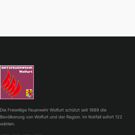
Die Freiwillige Feuerwehr Wolfurt schützt seit 1889 die
Bevölkerung von Wolfurt und der Region. Im Notfall sofort 122
wählen.