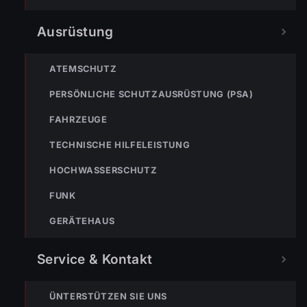
Ausrüstung
VERPASSE KEINEN EINSATZ MEHR.
ATEMSCHUTZ
PERSÖNLICHE SCHUTZAUSRÜSTUNG (PSA)
FAHRZEUGE
TECHNISCHE HILFELEISTUNG
Bleibe mit der
WhatsApp App
auf dem
HOCHWASSERSCHUTZ
Laufenden und erhalte neue
Einsatzberichte direkt und live auf
FUNK
dein Smartphone.
GERÄTEHAUS
Klicke auf den Button, um unseren
WhatsApp Kanal zu abonnieren:
Service & Kontakt
Hier abonnieren
ÜNTERSTÜTZEN SIE UNS