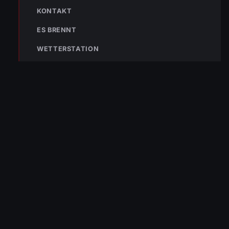
KONTAKT
ES BRENNT
WETTERSTATION
Die Freiwillige Feuerwehr Wolfurt schützt seit 1889 die Bevölkerung
von Wolfurt und der Region. Im Notfall sofort 122 wählen.
NAVIGATION
Aktuelles
Einsätze