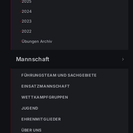
2025
2024
2023
2022
Übungen Archiv
NOTRUF
Mannschaft
122
Im Notfall sofort
FÜHRUNGSTEAM UND SACHGEBIETE
wählen
EINSATZMANNSCHAFT
Nicht ins Gerätehaus –
immer die 122 anrufen.
FEUERWEHR
WETTKAMPFGRUPPEN
JUGEND
133
144
140
EHRENMITGLIEDER
POLIZEI
RETTUNG
BERGRETTUNG
ÜBER UNS