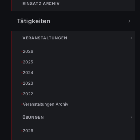
EINSATZ ARCHIV
TEILEN
Tätigkeiten
VERANSTALTUNGEN
Johannes Battlogg
2026
2025
2024
2023
« VORHERIGER BEITRAG
2022
ENr-45 06.08.2010 00:45 Uhr Hochwasser Einsätze in
Wolfurt
Veranstaltungen Archiv
ÜBUNGEN
2026
NÄCHSTER BEITRAG »
06.08.2010 Volleyballturnier