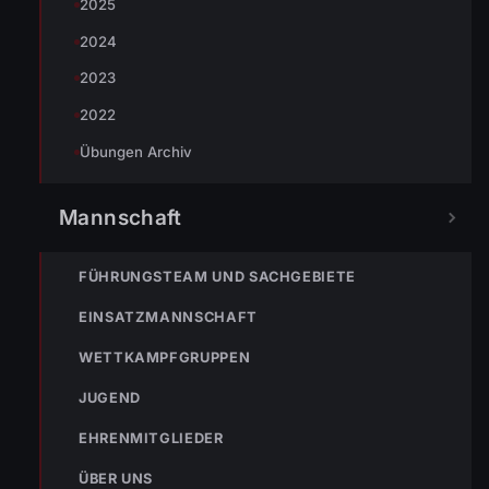
2025
2024
Johannes Battlogg
2023
2022
Übungen Archiv
Mannschaft
« VORHERIGER BEITRAG
ENr-6 18.02.2011 11:43 Uhr Brandmeldeanlage hat
ausgelöst
FÜHRUNGSTEAM UND SACHGEBIETE
EINSATZMANNSCHAFT
WETTKAMPFGRUPPEN
NÄCHSTER BEITRAG »
ENr-7 25.02.2011 11:48 Uhr Ölaustritt bei Aggregat
JUGEND
EHRENMITGLIEDER
ÜBER UNS