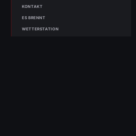
KONTAKT
ES BRENNT
WETTERSTATION
Bleibe mit der
WhatsApp App
auf dem
Laufenden und erhalte neue
Einsatzberichte direkt und live auf
dein Smartphone.
Klicke auf den Button, um unseren
WhatsApp Kanal zu abonnieren:
Hier abonnieren