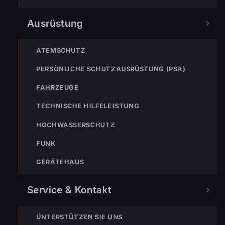
Ausrüstung
NOTRUF
ATEMSCHUTZ
PERSÖNLICHE SCHUTZAUSRÜSTUNG (PSA)
122
Im Notfall sofort
FAHRZEUGE
wählen
TECHNISCHE HILFELEISTUNG
Nicht ins Gerätehaus –
immer die 122 anrufen.
FEUERWEHR
HOCHWASSERSCHUTZ
FUNK
133
144
140
GERÄTEHAUS
POLIZEI
RETTUNG
BERGRETTUNG
Service & Kontakt
VERPASSE KEINEN EINSATZ MEHR.
ÜNTERSTÜTZEN SIE UNS