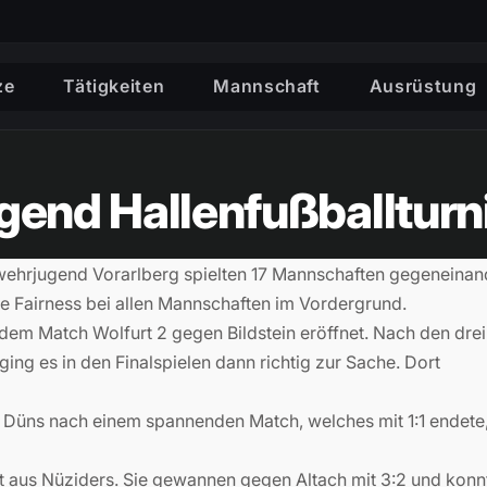
ze
Tätigkeiten
Mannschaft
Ausrüstung
gend Hallenfußballturn
rwehrjugend Vorarlberg spielten 17 Mannschaften gegeneinan
e Fairness bei allen Mannschaften im Vordergrund.
dem Match Wolfurt 2 gegen Bildstein eröffnet. Nach den drei
ng es in den Finalspielen dann richtig zur Sache. Dort
n Düns nach einem spannenden Match, welches mit 1:1 endete
ft aus Nüziders. Sie gewannen gegen Altach mit 3:2 und konn