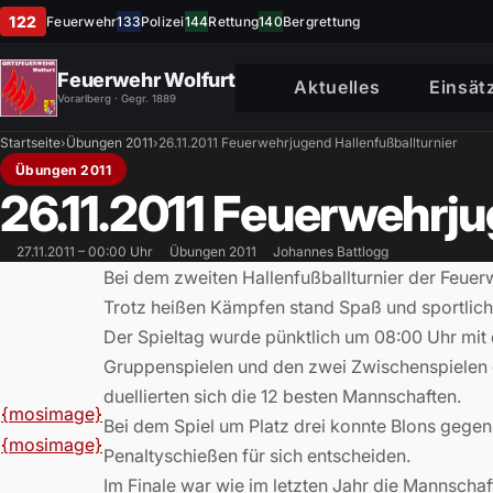
122
Feuerwehr
133
Polizei
144
Rettung
140
Bergrettung
Feuerwehr Wolfurt
Aktuelles
Einsät
Vorarlberg · Gegr. 1889
Startseite
›
Übungen 2011
›
26.11.2011 Feuerwehrjugend Hallenfußballturnier
Übungen 2011
26.11.2011 Feuerwehrju
27.11.2011 – 00:00 Uhr
Übungen 2011
Johannes Battlogg
Bei dem zweiten Hallenfußballturnier der Feue
Trotz heißen Kämpfen stand Spaß und sportlich
Der Spieltag wurde pünktlich um 08:00 Uhr mit 
Gruppenspielen und den zwei Zwischenspielen gi
duellierten sich die 12 besten Mannschaften.
{mosimage}
Bei dem Spiel um Platz drei konnte Blons gege
{mosimage}
Penaltyschießen für sich entscheiden.
Im Finale war wie im letzten Jahr die Mannscha