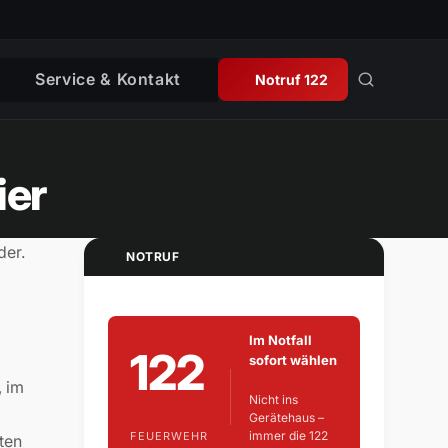
Service & Kontakt
Notruf 122
ier
der.
NOTRUF
Im Notfall
122
sofort wählen
, im
Nicht ins
Gerätehaus –
immer die 122
FEUERWEHR
ten