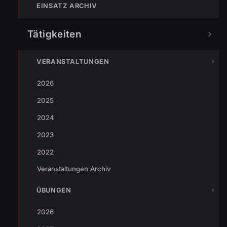
EINSATZ ARCHIV
Tätigkeiten
TEILEN
VERANSTALTUNGEN
2026
Johannes Battlogg
2025
2024
2023
2022
Veranstaltungen Archiv
« VORHERIGER BEITRAG
ENr-19 23.04.2012 18:40 Uhr PKW Brand
ÜBUNGEN
2026
NÄCHSTER BEITRAG »