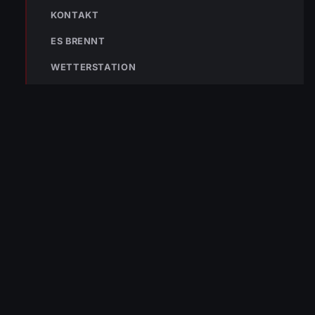
KONTAKT
ES BRENNT
WETTERSTATION
Die Freiwillige Feuerwehr Wolfurt schützt seit 1889 die Bevölkerung
von Wolfurt und der Region. Im Notfall sofort 122 wählen.
NAVIGATION
Aktuelles