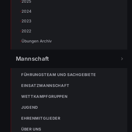
2025
ENr-20 24.04.2012 16:10 Uhr BMA hat ausgelöst
2024
2023
2022
Übungen Archiv
NOTRUF
Mannschaft
FÜHRUNGSTEAM UND SACHGEBIETE
122
Im Notfall sofort
wählen
EINSATZMANNSCHAFT
WETTKAMPFGRUPPEN
Nicht ins Gerätehaus –
immer die 122 anrufen.
FEUERWEHR
JUGEND
133
144
140
EHRENMITGLIEDER
ÜBER UNS