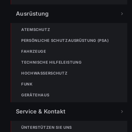
POLIZEI
RETTUNG
BERGRETTUNG
Ausrüstung
VERPASSE KEINEN EINSATZ MEHR.
ATEMSCHUTZ
PERSÖNLICHE SCHUTZAUSRÜSTUNG (PSA)
FAHRZEUGE
TECHNISCHE HILFELEISTUNG
HOCHWASSERSCHUTZ
Bleibe mit der
WhatsApp App
auf dem
Laufenden und erhalte neue
FUNK
Einsatzberichte direkt und live auf
GERÄTEHAUS
dein Smartphone.
Klicke auf den Button, um unseren
Service & Kontakt
WhatsApp Kanal zu abonnieren:
Hier abonnieren
ÜNTERSTÜTZEN SIE UNS