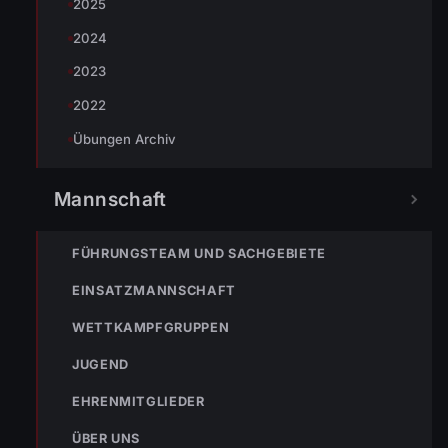
2025
ENr-24 04.05.2012 14:38 Uhr Ölfilm auf Parkplatz
2024
2023
NÄCHSTER BEITRAG »
2022
ENr-26 13.05.2012 22:41 Uhr Türöffnung
Übungen Archiv
Mannschaft
FÜHRUNGSTEAM UND SACHGEBIETE
NOTRUF
EINSATZMANNSCHAFT
WETTKAMPFGRUPPEN
122
JUGEND
Im Notfall sofort
wählen
EHRENMITGLIEDER
Nicht ins Gerätehaus –
ÜBER UNS
immer die 122 anrufen.
FEUERWEHR