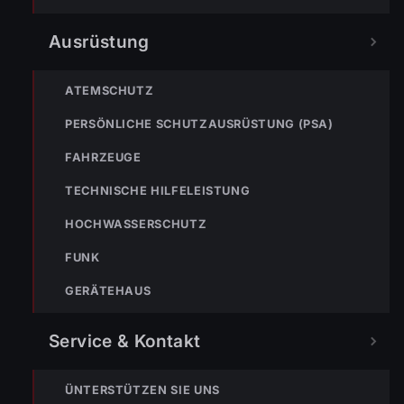
Ausrüstung
133
144
140
ATEMSCHUTZ
POLIZEI
RETTUNG
BERGRETTUNG
PERSÖNLICHE SCHUTZAUSRÜSTUNG (PSA)
FAHRZEUGE
VERPASSE KEINEN EINSATZ MEHR.
TECHNISCHE HILFELEISTUNG
HOCHWASSERSCHUTZ
FUNK
GERÄTEHAUS
Bleibe mit der
WhatsApp App
auf dem
Service & Kontakt
Laufenden und erhalte neue
Einsatzberichte direkt und live auf
dein Smartphone.
ÜNTERSTÜTZEN SIE UNS