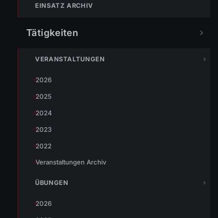
Gasflasche, welche in der Hütte war, geborgen.
EINSATZ ARCHIV
Die Haupttätigkeiten beschränkten sich auf
Tätigkeiten
ablöschen der Hütte und der Glutnester.
VERANSTALTUNGEN
2026
TEILEN
2025
2024
2023
Johannes Battlogg
2022
Veranstaltungen Archiv
ÜBUNGEN
2026
« VORHERIGER BEITRAG