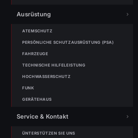
wählen
Nicht ins Gerätehaus –
Ausrüstung
immer die 122 anrufen.
FEUERWEHR
ATEMSCHUTZ
133
144
140
PERSÖNLICHE SCHUTZAUSRÜSTUNG (PSA)
POLIZEI
RETTUNG
BERGRETTUNG
FAHRZEUGE
TECHNISCHE HILFELEISTUNG
VERPASSE KEINEN EINSATZ MEHR.
HOCHWASSERSCHUTZ
FUNK
GERÄTEHAUS
Service & Kontakt
Bleibe mit der
WhatsApp App
auf dem
ÜNTERSTÜTZEN SIE UNS
Laufenden und erhalte neue