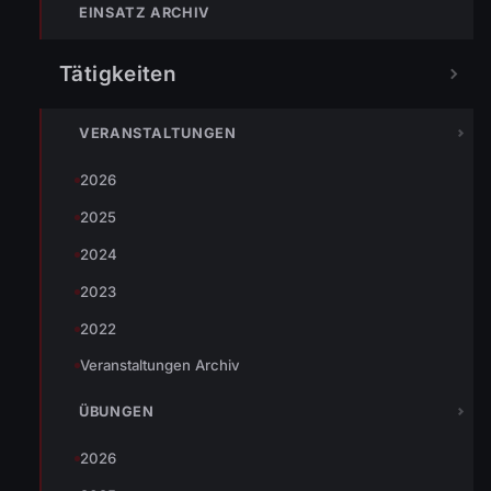
EINSATZ ARCHIV
verfolgten gespannt die bemalten Rennenten
und der eine oder andere konnte auch einen
Tätigkeiten
Preis mit Nachhause nehmen.
VERANSTALTUNGEN
2026
2025
TEILEN
2024
2023
2022
Johannes Battlogg
Veranstaltungen Archiv
ÜBUNGEN
2026