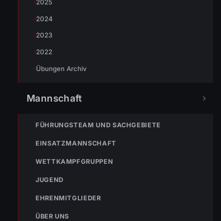
2025
« VORHERIGER BEITRAG
2024
ENr-28 16.05.2012 18:59 Uhr Verkehrsunfall auf der
Bucherstraße
2023
2022
Übungen Archiv
NÄCHSTER BEITRAG »
ENr-29 22.05.2012 04:07 Uhr BMA Pawag hat ausgelöst
Mannschaft
FÜHRUNGSTEAM UND SACHGEBIETE
EINSATZMANNSCHAFT
WETTKAMPFGRUPPEN
NOTRUF
JUGEND
EHRENMITGLIEDER
122
Im Notfall sofort
ÜBER UNS