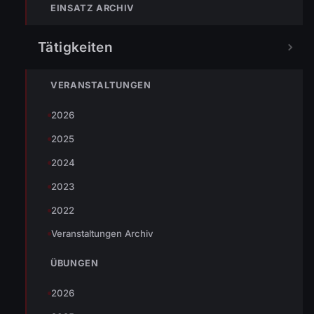
EINSATZ ARCHIV
Patienten wurden mittels Steiger nach unten
gebracht und der Rettung übergeben.
Tätigkeiten
VERANSTALTUNGEN
TEILEN
2026
2025
Johannes Battlogg
2024
2023
2022
Veranstaltungen Archiv
ÜBUNGEN
« VORHERIGER BEITRAG
ENr-55 03.12.2012 23:37 Uhr Baum auf Straße
2026