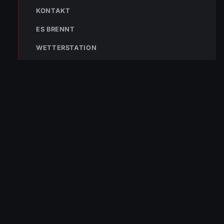
KONTAKT
Hier abonnieren
ES BRENNT
WETTERSTATION
Die Freiwillige Feuerwehr Wolfurt schützt seit 1889 die Bevölkerung
von Wolfurt und der Region. Im Notfall sofort 122 wählen.
NAVIGATION