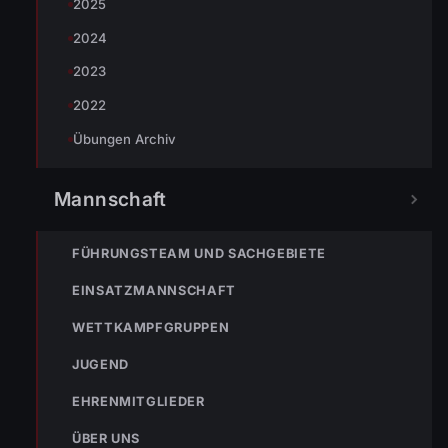
2025
2024
NÄCHSTER BEITRAG »
ENr-57 10.12.2012 22:39 Uhr Starke Rauchentwicklung
2023
2022
Übungen Archiv
Mannschaft
NOTRUF
FÜHRUNGSTEAM UND SACHGEBIETE
EINSATZMANNSCHAFT
122
Im Notfall sofort
WETTKAMPFGRUPPEN
wählen
JUGEND
Nicht ins Gerätehaus –
immer die 122 anrufen.
FEUERWEHR
EHRENMITGLIEDER
ÜBER UNS