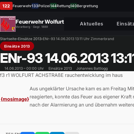
122
Feuerwehr
133
Polizei
144
Rettung
140
Bergrettung
Feuerwehr Wolfurt
Aktuelles
Einsät
Vorarlberg · Gegr. 1889
Startseite
›
Einsätze 2013
›
ENr-93 14.06.2013 13:11 Uhr Zimmerbrand
Einsätze 2013
ENr-93 14.06.2013 13:
14.06.2013 – 00:00 Uhr
Einsätze 2013
Johannes Battlogg
f3 r1 WOLFURT ACHSTRAßE rauchentwicklung im haus
Aus ungeklärter Ursache kam es am Freitag M
reagierten, konnte das Feuer aus eigener Kraft
{mosimage}
nach der Alarmierung an und übernahm weitere