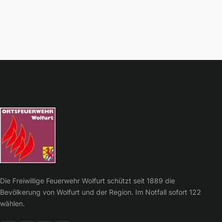
Die Freiwillige Feuerwehr Wolfurt schützt seit 1889 die
Bevölkerung von Wolfurt und der Region. Im Notfall sofort 122
wählen.