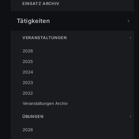
EINSATZ ARCHIV
Tätigkeiten
Aufgrund des starken Wind wurde eine kleine Baumreihe
VERANSTALTUNGEN
entwurzelt und blockierte die Straße. Die Baumspitzen
2026
wurden mit der Motorsäge gekürzt, sodass die Straße
2025
wieder frei ist.
2024
2023
2022
Veranstaltungen Archiv
ÜBUNGEN
2026