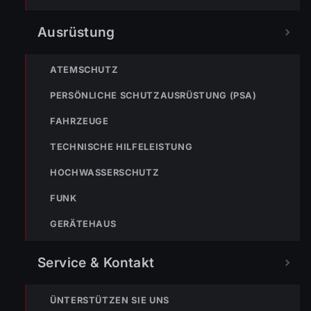
Ausrüstung
« VORHERIGER BEITRAG
ATEMSCHUTZ
Neues Einsatzfahrzeug in Dienst gestellt
PERSÖNLICHE SCHUTZAUSRÜSTUNG (PSA)
FAHRZEUGE
TECHNISCHE HILFELEISTUNG
HOCHWASSERSCHUTZ
FUNK
GERÄTEHAUS
NÄCHSTER BEITRAG »
ENr-35 23.07.2015 Bucherstraße >> Teich verunreinigt
Service & Kontakt
ÜNTERSTÜTZEN SIE UNS