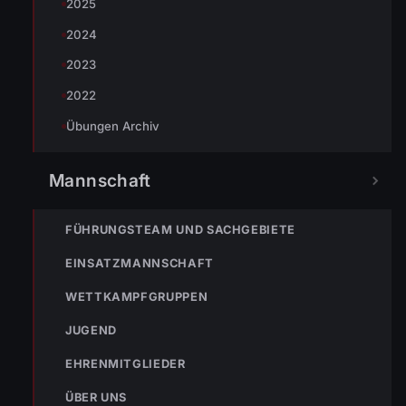
2025
2024
2023
2022
Übungen Archiv
TEILEN
Mannschaft
Fabian Hörtner
FÜHRUNGSTEAM UND SACHGEBIETE
EINSATZMANNSCHAFT
WETTKAMPFGRUPPEN
JUGEND
EHRENMITGLIEDER
ÜBER UNS