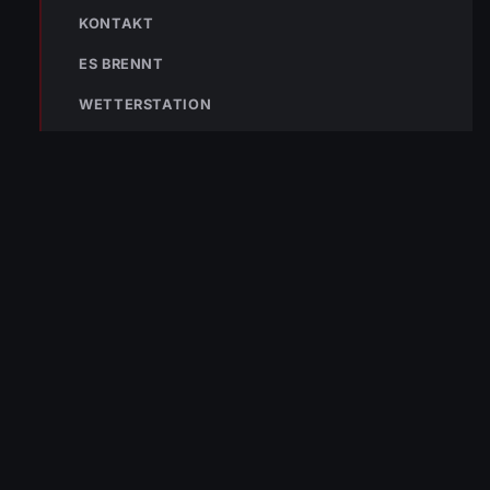
KONTAKT
ES BRENNT
NOTRUF
WETTERSTATION
122
Im Notfall sofort
wählen
Nicht ins Gerätehaus –
immer die 122 anrufen.
FEUERWEHR
133
144
140
POLIZEI
RETTUNG
BERGRETTUNG
VERPASSE KEINEN EINSATZ MEHR.