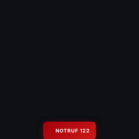
Technische Hilfeleistung
Hochwasserschutz
Gerätehaus
KONTAKT
Kontaktformular
Es brennt – Infos
Uns unterstützen
Wetterstation Wolfurt
122
FEUERWEHR NOTRUF
© 2026 Feuerwehr Wolfurt — Freiwillige Feuerwehr Wolfurt, Gegr.
NOTRUF 122
1889