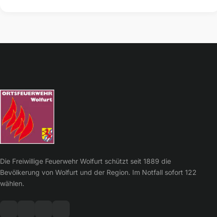
Die Freiwillige Feuerwehr Wolfurt schützt seit 1889 die
Bevölkerung von Wolfurt und der Region. Im Notfall sofort 122
wählen.