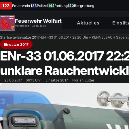
122
Feuerwehr
133
Polizei
144
Rettung
140
Bergrettung
Feuerwehr Wolfurt
Aktuelles
Einsät
Vorarlberg · Gegr. 1889
Startseite
›
Einsätze 2017
›
ENr-33 01.06.2017 22:20 Uhr – KENNELBACH Sägerst
Einsätze 2017
ENr-33 01.06.2017 22
unklare Rauchentwick
23.06.2017 – 06:13 Uhr
Einsätze 2017
Florian Sutter