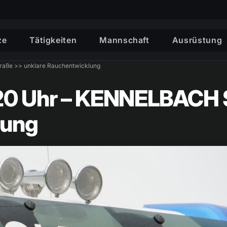
ze
Tätigkeiten
Mannschaft
Ausrüstung
raße >> unklare Rauchentwicklung
:20 Uhr – KENNELBACH 
lung