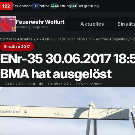
122
Feuerwehr
133
Polizei
144
Rettung
140
Bergrettung
Feuerwehr Wolfurt
Aktuelles
Einsät
Vorarlberg · Gegr. 1889
Startseite
›
Einsätze 2017
›
ENr-35 30.06.2017 18:56 Uhr – Konrad-Doppelmayr-S
Einsätze 2017
ENr-35 30.06.2017 18:
BMA hat ausgelöst
30.06.2017 – 21:00 Uhr
Einsätze 2017
Fabian Hörtner