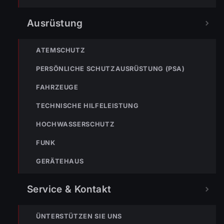
Ausrüstung
NÄCHSTER BEITRAG »
ENr-60 27.09.2017 05:01 Uhr – Senderstraße >>
Verkehrsunfall
ATEMSCHUTZ
PERSÖNLICHE SCHUTZAUSRÜSTUNG (PSA)
FAHRZEUGE
TECHNISCHE HILFELEISTUNG
HOCHWASSERSCHUTZ
NOTRUF
FUNK
GERÄTEHAUS
122
Im Notfall sofort
wählen
Service & Kontakt
Nicht ins Gerätehaus –
immer die 122 anrufen.
FEUERWEHR
ÜNTERSTÜTZEN SIE UNS