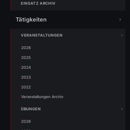
EINSATZ ARCHIV
Tätigkeiten
Aufgrund von Reinigungsarbeiten wurde mittels
VERANSTALTUNGEN
Heißluftföhn beim Entfernen von Etiketten die
2026
Brandmeldeanlage ausgelöst.
2025
Nach einer kurzen Kontrolle vor Ort durch die Einsatzleitung
wurde der Einsatz wieder beendet.
2024
2023
2022
TEILEN
Veranstaltungen Archiv
ÜBUNGEN
Florian Sutter
2026