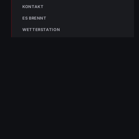
KONTAKT
133
144
140
ES BRENNT
POLIZEI
RETTUNG
BERGRETTUNG
WETTERSTATION
VERPASSE KEINEN EINSATZ MEHR.
Bleibe mit der
WhatsApp App
auf dem
Laufenden und erhalte neue
Einsatzberichte direkt und live auf
dein Smartphone.
Klicke auf den Button, um unseren