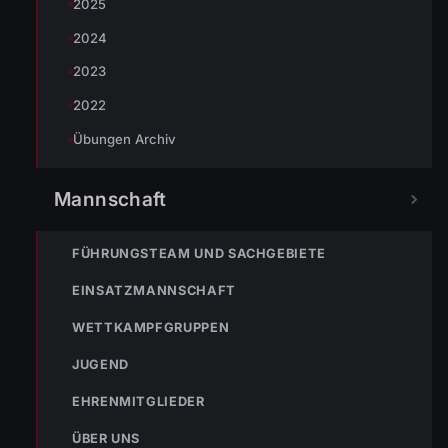
2025
2024
2023
2022
Übungen Archiv
Mannschaft
« VORHERIGER BEITRAG
FÜHRUNGSTEAM UND SACHGEBIETE
ENr-58 21.09.2017 11:07 Uhr – BILDSTEIN Schanz >>
Patientenrettung
EINSATZMANNSCHAFT
WETTKAMPFGRUPPEN
JUGEND
EHRENMITGLIEDER
ÜBER UNS