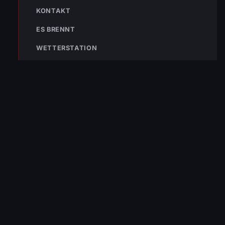
KONTAKT
133
144
140
ES BRENNT
POLIZEI
RETTUNG
BERGRETTUNG
WETTERSTATION
VERPASSE KEINEN EINSATZ MEHR.
Bleibe mit der
WhatsApp App
auf dem
Laufenden und erhalte neue
Einsatzberichte direkt und live auf
dein Smartphone.