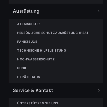
Ausrüstung
NÄCHSTER BEITRAG »
ENr-72 03.11.2017 14:21 Uhr – Achstraße >> Arbeitsunfall –
ATEMSCHUTZ
eingeklemmte Person
PERSÖNLICHE SCHUTZAUSRÜSTUNG (PSA)
FAHRZEUGE
TECHNISCHE HILFELEISTUNG
HOCHWASSERSCHUTZ
NOTRUF
FUNK
GERÄTEHAUS
122
Im Notfall sofort
wählen
Service & Kontakt
Nicht ins Gerätehaus –
immer die 122 anrufen.
FEUERWEHR
ÜNTERSTÜTZEN SIE UNS