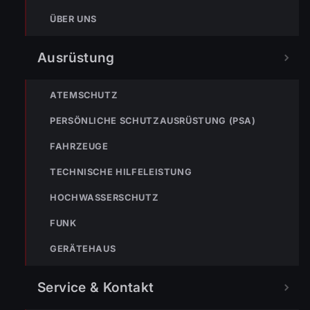
ÜBER UNS
Ausrüstung
ATEMSCHUTZ
NÄCHSTER BEITRAG »
ENr-52 23.08.2018 13.17 Uhr – LAUTERACH Lindenweg >>
PERSÖNLICHE SCHUTZAUSRÜSTUNG (PSA)
Wohnungsbrand
FAHRZEUGE
TECHNISCHE HILFELEISTUNG
HOCHWASSERSCHUTZ
FUNK
NOTRUF
GERÄTEHAUS
Service & Kontakt
122
Im Notfall sofort
wählen