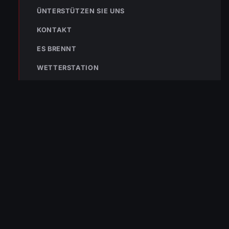
ÜNTERSTÜTZEN SIE UNS
Nicht ins Gerätehaus –
immer die 122 anrufen.
FEUERWEHR
KONTAKT
ES BRENNT
133
144
140
WETTERSTATION
POLIZEI
RETTUNG
BERGRETTUNG
VERPASSE KEINEN EINSATZ MEHR.
Bleibe mit der
WhatsApp App
auf dem
Laufenden und erhalte neue