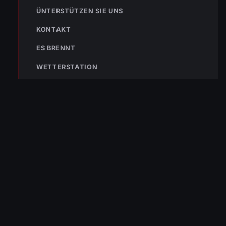
122
ÜNTERSTÜTZEN SIE UNS
Im Notfall sofort
wählen
KONTAKT
Nicht ins Gerätehaus –
ES BRENNT
immer die 122 anrufen.
FEUERWEHR
WETTERSTATION
133
144
140
POLIZEI
RETTUNG
BERGRETTUNG
VERPASSE KEINEN EINSATZ MEHR.