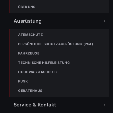
ÜBER UNS
Ausrüstung
ATEMSCHUTZ
PERSÖNLICHE SCHUTZAUSRÜSTUNG (PSA)
NÄCHSTER BEITRAG »
ENr-58 23.09.2018 22:30 Uhr – L190 Vorarlberger Straße
FAHRZEUGE
>> Sturmereignis
TECHNISCHE HILFELEISTUNG
HOCHWASSERSCHUTZ
FUNK
GERÄTEHAUS
NOTRUF
Service & Kontakt