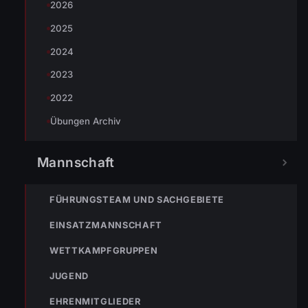
2026
2025
2024
Fabian Hörtner
2023
2022
Übungen Archiv
Mannschaft
FÜHRUNGSTEAM UND SACHGEBIETE
EINSATZMANNSCHAFT
WETTKAMPFGRUPPEN
« VORHERIGER BEITRAG
ENr-56 10.09.2018 13:05 Uhr – Lerchenstraße >>
JUGEND
Türöffnung für Rettungsdienst
EHRENMITGLIEDER