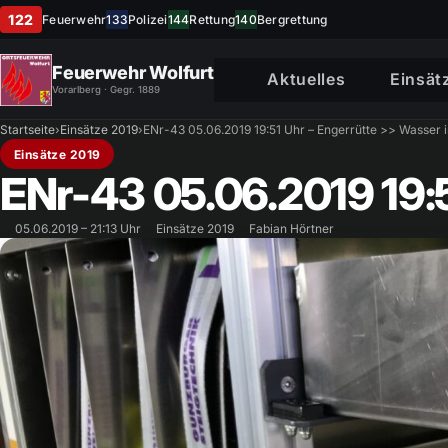
122
Feuerwehr
133
Polizei
144
Rettung
140
Bergrettung
Feuerwehr Wolfurt
Aktuelles
Einsät
Vorarlberg · Gegr. 1889
Startseite
›
Einsätze 2019
›
ENr-43 05.06.2019 19:51 Uhr – Engerrütte >> Wasser i
Einsätze 2019
ENr-43 05.06.2019 19:5
05.06.2019 – 21:13 Uhr
Einsätze 2019
Fabian Hörtner