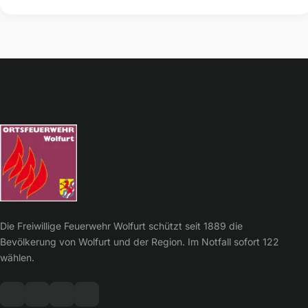
Die Freiwillige Feuerwehr Wolfurt schützt seit 1889 die
Bevölkerung von Wolfurt und der Region. Im Notfall sofort 122
wählen.