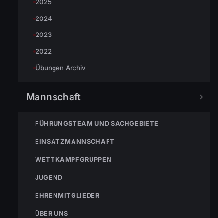
2025
2024
2023
2022
Übungen Archiv
Mannschaft
FÜHRUNGSTEAM UND SACHGEBIETE
« VORHERIGER BEITRAG
ENr-49 28.07.2019 21:48 Uhr – Bildsteinerstraße >>
EINSATZMANNSCHAFT
Straße überflutet
WETTKAMPFGRUPPEN
JUGEND
EHRENMITGLIEDER
ÜBER UNS