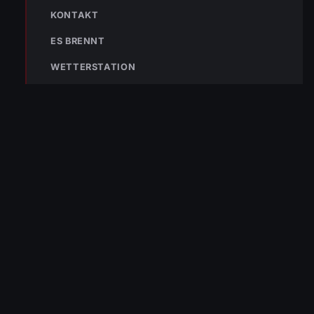
KONTAKT
133
144
140
ES BRENNT
POLIZEI
RETTUNG
BERGRETTUNG
WETTERSTATION
VERPASSE KEINEN EINSATZ MEHR.
Bleibe mit der
WhatsApp App
auf dem
Laufenden und erhalte neue
Einsatzberichte direkt und live auf
dein Smartphone.
Klicke auf den Button, um unseren