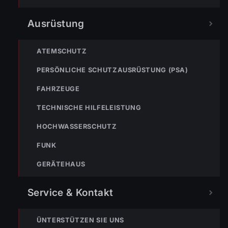
Ausrüstung
NÄCHSTER BEITRAG »
ENr-51 01.08.2019 09:45 Uhr – Wälderstraße >> Ölspur
ATEMSCHUTZ
PERSÖNLICHE SCHUTZAUSRÜSTUNG (PSA)
FAHRZEUGE
TECHNISCHE HILFELEISTUNG
HOCHWASSERSCHUTZ
NOTRUF
FUNK
GERÄTEHAUS
122
Im Notfall sofort
wählen
Service & Kontakt
Nicht ins Gerätehaus –
immer die 122 anrufen.
FEUERWEHR
ÜNTERSTÜTZEN SIE UNS