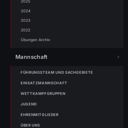
2025
2024
Fabian Hörtner
2023
2022
Übungen Archiv
Mannschaft
FÜHRUNGSTEAM UND SACHGEBIETE
EINSATZMANNSCHAFT
WETTKAMPFGRUPPEN
« VORHERIGER BEITRAG
JUGEND
ENr-58 23.09.2019 14:34 Uhr – Kesselstraße >> BMA hat
ausgelöst
EHRENMITGLIEDER
ÜBER UNS