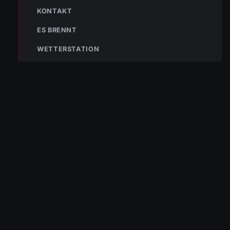
122
Im Notfall sofort
KONTAKT
wählen
ES BRENNT
Nicht ins Gerätehaus –
immer die 122 anrufen.
FEUERWEHR
WETTERSTATION
133
144
140
POLIZEI
RETTUNG
BERGRETTUNG
VERPASSE KEINEN EINSATZ MEHR.
Bleibe mit der
WhatsApp App
auf dem