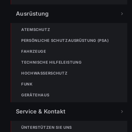
Ausrüstung
ATEMSCHUTZ
PERSÖNLICHE SCHUTZAUSRÜSTUNG (PSA)
NÄCHSTER BEITRAG »
FAHRZEUGE
ENr-60 25.09.2019 11:50 Uhr – SCHWARZACH
Gutenbergstraße >> Brand in Elektroverteiler
TECHNISCHE HILFELEISTUNG
HOCHWASSERSCHUTZ
FUNK
GERÄTEHAUS
NOTRUF
Service & Kontakt
ÜNTERSTÜTZEN SIE UNS