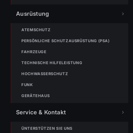
Ausrüstung
NÄCHSTER BEITRAG »
ENr-83 21.12.2020 20:42 Uhr – Bucherstraße >>
Patientenbergung
ATEMSCHUTZ
PERSÖNLICHE SCHUTZAUSRÜSTUNG (PSA)
FAHRZEUGE
TECHNISCHE HILFELEISTUNG
HOCHWASSERSCHUTZ
NOTRUF
FUNK
GERÄTEHAUS
122
Im Notfall sofort
wählen
Service & Kontakt
Nicht ins Gerätehaus –
immer die 122 anrufen.
FEUERWEHR
ÜNTERSTÜTZEN SIE UNS