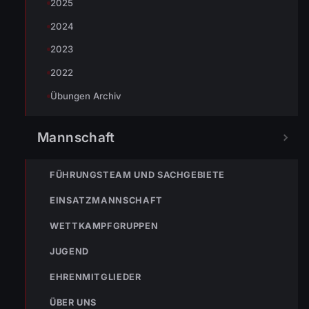
2025
2024
2023
2022
Übungen Archiv
Mannschaft
« VORHERIGER BEITRAG
FÜHRUNGSTEAM UND SACHGEBIETE
ENr-81 18.12.2020 16:43 Uhr – Wolfurt Dornbirnerstraße
>> Kaminbrand
EINSATZMANNSCHAFT
WETTKAMPFGRUPPEN
JUGEND
EHRENMITGLIEDER
ÜBER UNS