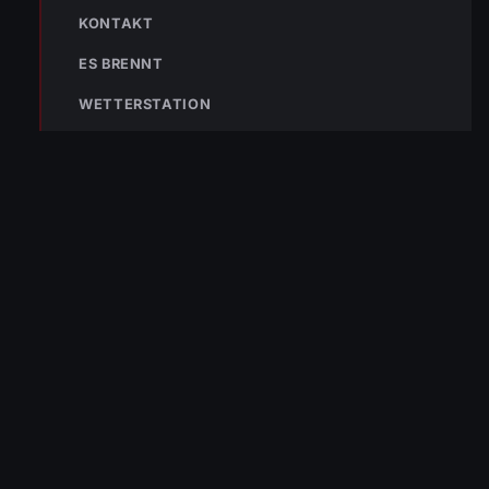
KONTAKT
133
144
140
ES BRENNT
POLIZEI
RETTUNG
BERGRETTUNG
WETTERSTATION
VERPASSE KEINEN EINSATZ MEHR.
Bleibe mit der
WhatsApp App
auf dem
Laufenden und erhalte neue
Einsatzberichte direkt und live auf
dein Smartphone.
Klicke auf den Button, um unseren