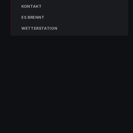
Nicht ins Gerätehaus –
KONTAKT
immer die 122 anrufen.
FEUERWEHR
ES BRENNT
133
144
140
WETTERSTATION
POLIZEI
RETTUNG
BERGRETTUNG
VERPASSE KEINEN EINSATZ MEHR.
Bleibe mit der
WhatsApp App
auf dem
Laufenden und erhalte neue
Einsatzberichte direkt und live auf