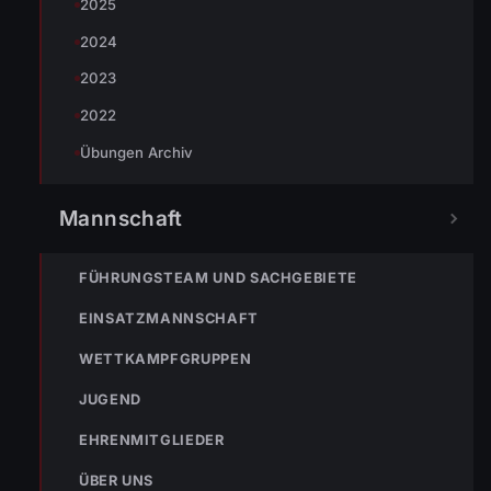
2025
Fabian Hörtner
2024
2023
2022
Übungen Archiv
Mannschaft
FÜHRUNGSTEAM UND SACHGEBIETE
EINSATZMANNSCHAFT
« VORHERIGER BEITRAG
ENr-26 21.02.2021 11:15 Uhr – Kesselstraße >> BMA hat
WETTKAMPFGRUPPEN
ausgelöst
JUGEND
EHRENMITGLIEDER
ÜBER UNS