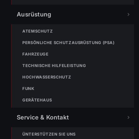
Ausrüstung
ATEMSCHUTZ
NÄCHSTER BEITRAG »
ENr-28 23.02.2020 14:01 Uhr – Bushaltestelle Mähdle
PERSÖNLICHE SCHUTZAUSRÜSTUNG (PSA)
Verkehrsunfall >> Betriebstoffe rinnen aus
FAHRZEUGE
TECHNISCHE HILFELEISTUNG
HOCHWASSERSCHUTZ
FUNK
NOTRUF
GERÄTEHAUS
Service & Kontakt
122
Im Notfall sofort
wählen
ÜNTERSTÜTZEN SIE UNS