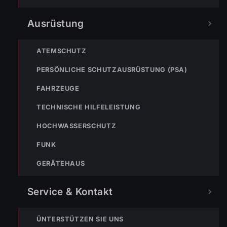
Ausrüstung
ATEMSCHUTZ
PERSÖNLICHE SCHUTZAUSRÜSTUNG (PSA)
FAHRZEUGE
TECHNISCHE HILFELEISTUNG
HOCHWASSERSCHUTZ
Im Bereich des Marktplatzes kam es zum Überlauf von
FUNK
mehreren Sickerschächten, was ein Wassereintritt in die
GERÄTEHAUS
Tiefgarage zur Folge hatte. Wir pumpten das eingedrungene
Wasser mit unseren Tauchpumpen ab.
Service & Kontakt
ÜNTERSTÜTZEN SIE UNS