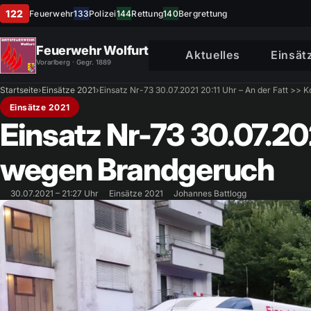
122
Feuerwehr
133
Polizei
144
Rettung
140
Bergrettung
Feuerwehr Wolfurt
Aktuelles
Einsät
Vorarlberg · Gegr. 1889
Startseite
›
Einsätze 2021
›
Einsatz Nr-73 30.07.2021 20:11 Uhr – An der Fatt >> 
Einsätze 2021
Einsatz Nr-73 30.07.202
wegen Brandgeruch
30.07.2021 – 21:27 Uhr
Einsätze 2021
Johannes Battlogg