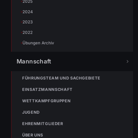
2025
2024
2023
2022
Übungen Archiv
Mannschaft
« VORHERIGER BEITRAG
FÜHRUNGSTEAM UND SACHGEBIETE
Einsatz Nr-92 17.09.2021 06:46 Uhr > Holzriedstraße >>
BMA hat ausgelöst
EINSATZMANNSCHAFT
WETTKAMPFGRUPPEN
JUGEND
EHRENMITGLIEDER
ÜBER UNS