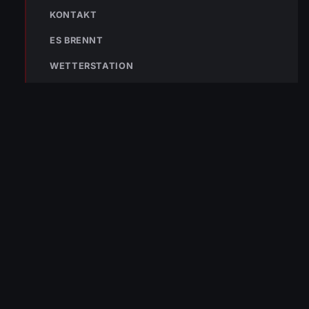
KONTAKT
133
144
140
ES BRENNT
POLIZEI
RETTUNG
BERGRETTUNG
WETTERSTATION
VERPASSE KEINEN EINSATZ MEHR.
Bleibe mit der
WhatsApp App
auf dem
Laufenden und erhalte neue
Einsatzberichte direkt und live auf
dein Smartphone.
Klicke auf den Button, um unseren