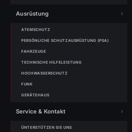
Ausrüstung
NÄCHSTER BEITRAG »
Einsatz Nr-94 20.09.2021 14:15 Uhr – Senderstraße >>
BMA hat ausgelöst
ATEMSCHUTZ
PERSÖNLICHE SCHUTZAUSRÜSTUNG (PSA)
FAHRZEUGE
TECHNISCHE HILFELEISTUNG
HOCHWASSERSCHUTZ
NOTRUF
FUNK
GERÄTEHAUS
122
Im Notfall sofort
wählen
Service & Kontakt
Nicht ins Gerätehaus –
immer die 122 anrufen.
FEUERWEHR
ÜNTERSTÜTZEN SIE UNS