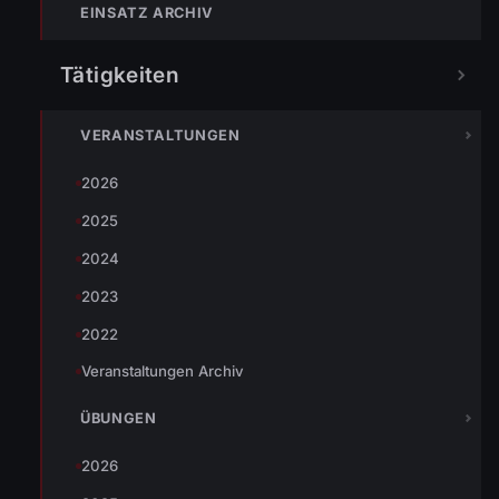
EINSATZ ARCHIV
Tätigkeiten
Wir wurden, zur Unterstützung des Roten Kreuzes, in die
VERANSTALTUNGEN
Moosmahdgasse alarmiert. Ein Patient wurde mittels Steiger
2026
schonend aus dem 1.OG transportiert und der Rettung
2025
übergeben.
2024
2023
2022
Veranstaltungen Archiv
ÜBUNGEN
2026
TEILEN