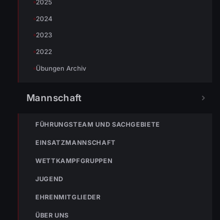
2025
2024
2023
Johannes Battlogg
2022
Übungen Archiv
Mannschaft
FÜHRUNGSTEAM UND SACHGEBIETE
EINSATZMANNSCHAFT
WETTKAMPFGRUPPEN
JUGEND
« VORHERIGER BEITRAG
Einsatz Nr-97 02.10.2021 18:48 Uhr – Im Wida >>
EHRENMITGLIEDER
Tierrettung – Katze hängt in Baum fest
ÜBER UNS