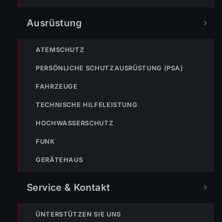
Ausrüstung
ATEMSCHUTZ
PERSÖNLICHE SCHUTZAUSRÜSTUNG (PSA)
FAHRZEUGE
NÄCHSTER BEITRAG »
Einsatz Nr-99 06.10.2021 09:25 Uhr – BMA in der
TECHNISCHE HILFELEISTUNG
Kesselstraße hat ausgelöst
HOCHWASSERSCHUTZ
FUNK
GERÄTEHAUS
Service & Kontakt
NOTRUF
ÜNTERSTÜTZEN SIE UNS