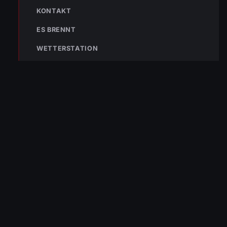
122
KONTAKT
Im Notfall sofort
wählen
ES BRENNT
Nicht ins Gerätehaus –
WETTERSTATION
immer die 122 anrufen.
FEUERWEHR
133
144
140
POLIZEI
RETTUNG
BERGRETTUNG
VERPASSE KEINEN EINSATZ MEHR.