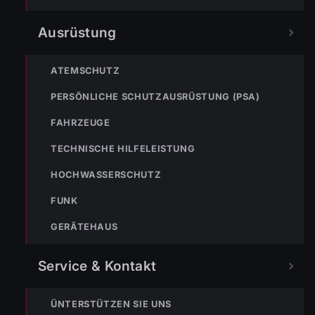
Ausrüstung
Johannes Battlogg
ATEMSCHUTZ
PERSÖNLICHE SCHUTZAUSRÜSTUNG (PSA)
FAHRZEUGE
TECHNISCHE HILFELEISTUNG
HOCHWASSERSCHUTZ
FUNK
GERÄTEHAUS
« VORHERIGER BEITRAG
Service & Kontakt
Einsatz Nr-101 09.10.2021 00:55 Uhr – Alte Schmiede >>
Dachstuhlbrand
ÜNTERSTÜTZEN SIE UNS