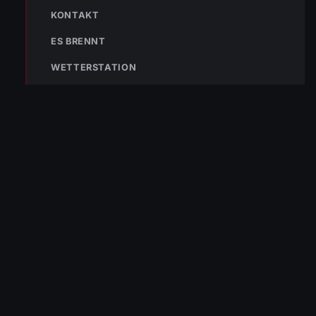
KONTAKT
ES BRENNT
WETTERSTATION
NÄCHSTER BEITRAG »
Einsatz Nr-103 10.10.2021 14:37 Uhr – BMA am
Sternenplatz hat ausgelöst
NOTRUF