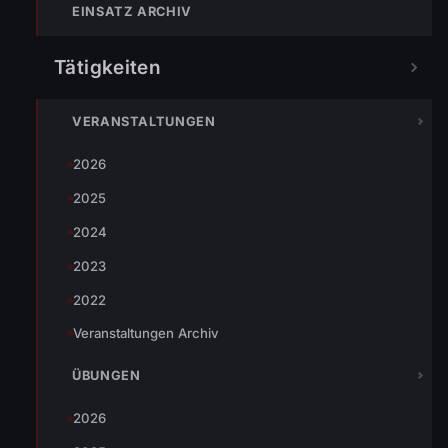
EINSATZ ARCHIV
Tätigkeiten
Gemeinsam mit der Betriebsfeuerwehr ÖBB wurden wir zu
VERANSTALTUNGEN
einer BMA in die Senderstraße alarmiert. Vorort konnte kein
2026
Brand festgestellt werden.
2025
2024
TEILEN
2023
2022
Veranstaltungen Archiv
Johannes Battlogg
ÜBUNGEN
2026