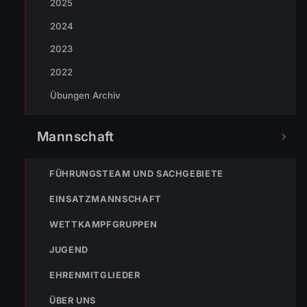
2025
2024
2023
2022
Übungen Archiv
« VORHERIGER BEITRAG
Mannschaft
Einsatz Nr-18 30.03.2022 09:49 Uhr – Senderstraße >>
BMA hat ausgelöst
FÜHRUNGSTEAM UND SACHGEBIETE
EINSATZMANNSCHAFT
WETTKAMPFGRUPPEN
JUGEND
EHRENMITGLIEDER
ÜBER UNS