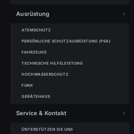
NÄCHSTER BEITRAG »
Einsatz Nr-20 01.04.2022 13:26 Uhr – Senderstraße >>
BMA durch brennenden Müllkübel ausgelöst
Ausrüstung
ATEMSCHUTZ
PERSÖNLICHE SCHUTZAUSRÜSTUNG (PSA)
FAHRZEUGE
NOTRUF
TECHNISCHE HILFELEISTUNG
HOCHWASSERSCHUTZ
122
FUNK
Im Notfall sofort
wählen
GERÄTEHAUS
Nicht ins Gerätehaus –
immer die 122 anrufen.
FEUERWEHR
Service & Kontakt
133
144
140
ÜNTERSTÜTZEN SIE UNS